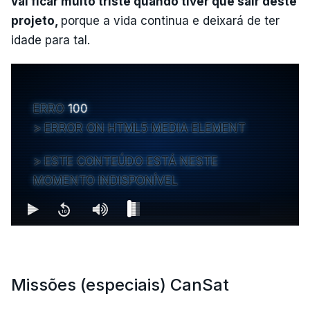
vai ficar muito triste quando tiver que sair deste
projeto,
porque a vida continua e deixará de ter
idade para tal.
ERRO
100
ERROR ON HTML5 MEDIA ELEMENT
ESTE CONTEÚDO ESTÁ NESTE
MOMENTO INDISPONÍVEL
Missões (especiais) CanSat