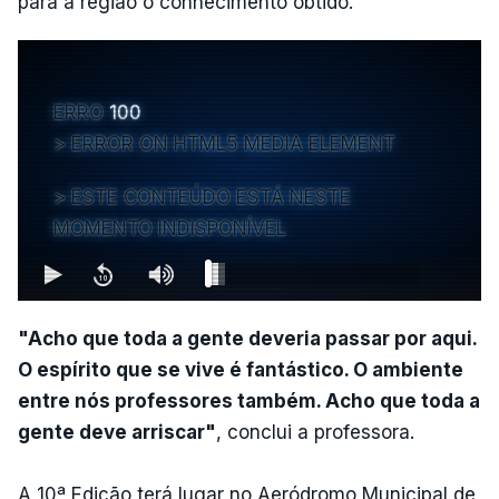
para a região o conhecimento obtido.
ERRO
100
ERROR ON HTML5 MEDIA ELEMENT
ESTE CONTEÚDO ESTÁ NESTE
MOMENTO INDISPONÍVEL
"Acho que toda a gente deveria passar por aqui.
O espírito que se vive é fantástico. O ambiente
entre nós professores também. Acho que toda a
gente deve arriscar"
, conclui a professora.
A 10ª Edição terá lugar no Aeródromo Municipal de