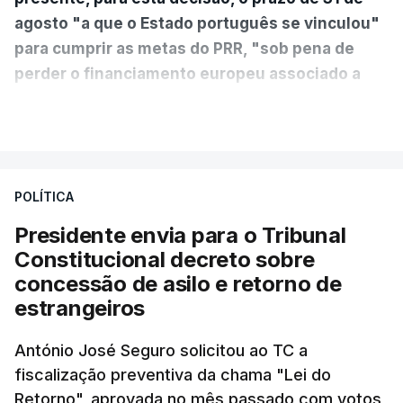
agosto "a que o Estado português se vinculou"
para cumprir as metas do PRR, "sob pena de
perder o financiamento europeu associado a
essa reforma específica".
VER MAIS
António José Seguro entende que a reforma reúne
treze apoios sociais "num só" e pretende "tornar o
POLÍTICA
sistema mais simples, mais justo e transparente".
Presidente envia para o Tribunal
"Sempre que seja possível reduzir burocracias,
Constitucional decreto sobre
eliminar sobreposições e garantir que os apoios
concessão de asilo e retorno de
chegam a quem mais necessita, estaremos a dar
estrangeiros
um passo na direção certa", argumenta o
António José Seguro solicitou ao TC a
Presidente da República.
fiscalização preventiva da chama "Lei do
Retorno", aprovada no mês passado com votos