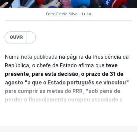
Foto: Estela Silva - Lusa
OUVIR
Numa
nota publicada
na página da Presidência da
República, o chefe de Estado afirma que
teve
presente, para esta decisão, o prazo de 31 de
agosto "a que o Estado português se vinculou"
para cumprir as metas do PRR, "sob pena de
perder o financiamento europeu associado a
essa reforma específica".
VER MAIS
António José Seguro entende que a reforma reúne
treze apoios sociais "num só" e pretende "tornar o