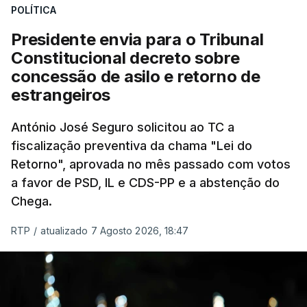
POLÍTICA
sistema mais simples, mais justo e transparente".
Presidente envia para o Tribunal
"Sempre que seja possível reduzir burocracias,
Constitucional decreto sobre
eliminar sobreposições e garantir que os apoios
concessão de asilo e retorno de
chegam a quem mais necessita, estaremos a dar
estrangeiros
um passo na direção certa", argumenta o
António José Seguro solicitou ao TC a
Presidente da República.
fiscalização preventiva da chama "Lei do
Retorno", aprovada no mês passado com votos
Assegurar que "ninguém é
a favor de PSD, IL e CDS-PP e a abstenção do
prejudicado"
Chega.
RTP
/
atualizado 7 Agosto 2026, 18:47
O Preisdente deixa, no entanto, deixa alguns
avisos:
uma reforma desta dimensão "deve ter
como primeiro critério a proteção das pessoas"