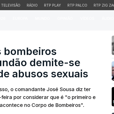
TELEVISÃO
RÁDIO
RTP PLAY
RTP PALCO
RTP ZIG ZA
026
EUROPA
MUNDO
OPINIÃO
VÍDEOS
ÁUDIO
mbeiros voluntários d
 bombeiros
Fundão demite-se
de abusos sexuais
sso, o comandante José Sousa diz ter
eira por considerar que é "o primeiro e
e acontece no Corpo de Bombeiros".