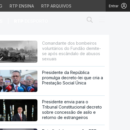
G
RTP ENSINA
RTP ARQUIVOS
Entrar
Abrir campo de
|
S
RTP
DESPORTO
o Fundão demite-se apó
Comandante dos bombeiros
voluntários do Fundão demite-
se após escândalo de abusos
sexuais
Presidente da República
promulga decreto-lei que cria a
Prestação Social Única
Presidente envia para o
Tribunal Constitucional decreto
sobre concessão de asilo e
retorno de estrangeiros