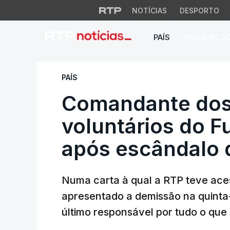
NOTÍCIAS
DESPORTO
PAÍS
MUNDIAL 2
Comandante dos bo
PAÍS
Comandante dos
voluntários do 
após escândalo 
Numa carta à qual a RTP teve ace
apresentado a demissão na quinta-f
último responsável por tudo o qu