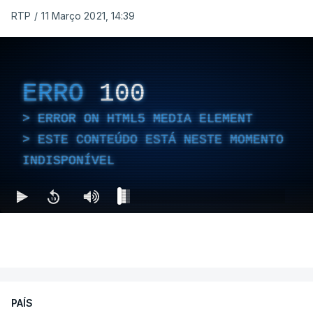
RTP
/
11 Março 2021, 14:39
ERRO
100
ERROR ON HTML5 MEDIA ELEMENT
ESTE CONTEÚDO ESTÁ NESTE MOMENTO
INDISPONÍVEL
PAÍS