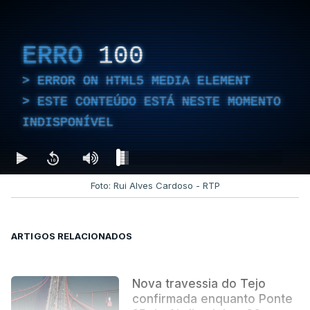
ERRO
100
ERROR ON HTML5 MEDIA ELEMENT
ESTE CONTEÚDO ESTÁ NESTE MOMENTO
INDISPONÍVEL
Foto: Rui Alves Cardoso - RTP
ARTIGOS RELACIONADOS
Nova travessia do Tejo
confirmada enquanto Ponte