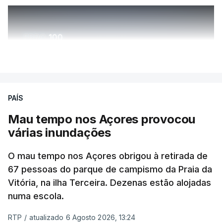
ERRO
100
ERROR ON HTML5 MEDIA ELEMENT
VER MAIS
ESTE CONTEÚDO ESTÁ NESTE
MOMENTO INDISPONÍVEL
PAÍS
Mau tempo nos Açores provocou
várias inundações
O mau tempo nos Açores obrigou à retirada de
67 pessoas do parque de campismo da Praia da
Vitória, na ilha Terceira. Dezenas estão alojadas
numa escola.
RTP
/
atualizado 6 Agosto 2026, 13:24