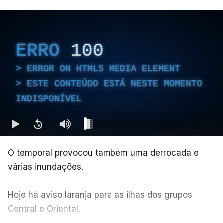
ERRO
100
ERROR ON HTML5 MEDIA ELEMENT
ESTE CONTEÚDO ESTÁ NESTE MOMENTO
INDISPONÍVEL
O temporal provocou também uma derrocada e
várias inundações.
Hoje há aviso laranja para as ilhas dos grupos
Central e Oriental.