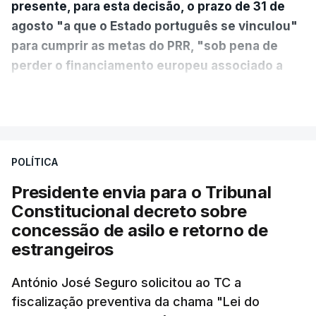
presente, para esta decisão, o prazo de 31 de
agosto "a que o Estado português se vinculou"
para cumprir as metas do PRR, "sob pena de
perder o financiamento europeu associado a
essa reforma específica".
VER MAIS
António José Seguro entende que a reforma reúne
treze apoios sociais "num só" e pretende "tornar o
POLÍTICA
sistema mais simples, mais justo e transparente".
Presidente envia para o Tribunal
"Sempre que seja possível reduzir burocracias,
Constitucional decreto sobre
eliminar sobreposições e garantir que os apoios
concessão de asilo e retorno de
chegam a quem mais necessita, estaremos a dar
estrangeiros
um passo na direção certa", argumenta o
António José Seguro solicitou ao TC a
Presidente da República.
fiscalização preventiva da chama "Lei do