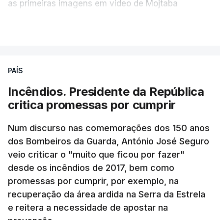
as primeiras imagens em vídeo de Mojtaba
Khamenei desde o início da guerra.
VER MAIS
O vídeo de 12 segundos, sem aúdio, data ou local
de gravação, foi colocado pela agência de notícias
Mehr na rede social Telegram, como aquilo que
PAÍS
pode ser considerada uma resposta à imprensa
Incêndios. Presidente da República
israelita, que nos últimos tempos vem dando conta
critica promessas por cumprir
de que o líder supremo iraniano estará em estado
crítico na sequência do bombardeamento que no
Num discurso nas comemorações dos 150 anos
último dia de fevereiro passado matou o pai, o
dos Bombeiros da Guarda, António José Seguro
ayatollah Ali Khamenei, e outros membros da
veio criticar o "muito que ficou por fazer"
família.
desde os incêndios de 2017, bem como
promessas por cumprir, por exemplo, na
As imagens mostram Mojtaba Khamenei no que
recuperação da área ardida na Serra da Estrela
será uma aula religiosa, mas sem qualquer
e reitera a necessidade de apostar na
indicação adicional.