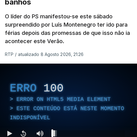
banhos
O líder do PS manifestou-se este sábado
surpreendido por Luís Montenegro ter ido para
férias depois das promessas de que isso não ia
acontecer este Verão.
RTP
/
atualizado 8 Agosto 2026, 21:26
ERRO
100
ERROR ON HTML5 MEDIA ELEMENT
ESTE CONTEÚDO ESTÁ NESTE MOMENTO
INDISPONÍVEL