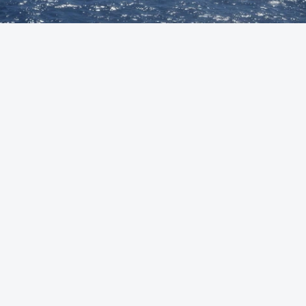
Foto: Autoridade Marítima Nacional
OUVIR
A Polícia Judiciária (PJ) apreendeu 421 quilos de
cocaína ao largo de Sines. O conjunto de fardos de
droga tinham acabado de ser lançados ao mar de
uma lancha rápida durante a perseguição.