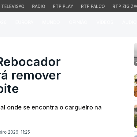
TELEVISÃO
RÁDIO
RTP PLAY
RTP PALCO
RTP ZIG ZA
026
EUROPA
MUNDO
OPINIÃO
VÍDEOS
ÁUDIO
ebocador norueguês dev
 Rebocador
rá remover
oite
al onde se encontra o cargueiro na
iro 2026, 11:25