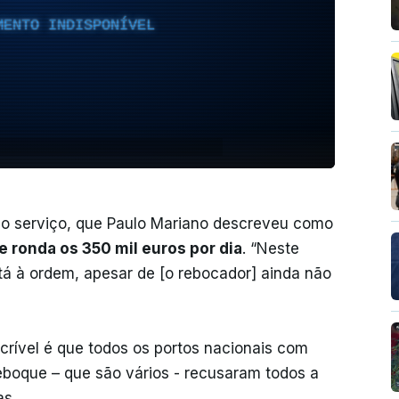
MENTO INDISPONÍVEL
 o serviço, que Paulo Mariano descreveu como
 ronda os 350 mil euros por dia
. “Neste
tá à ordem, apesar de [o rebocador] ainda não
incrível é que todos os portos nacionais com
eboque – que são vários - recusaram todos a
as.