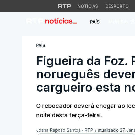
NOTÍCIAS
DESPORTO
PAÍS
MUNDIAL 2
Figueira da Foz. R
PAÍS
Figueira da Foz.
norueguês deve
cargueiro esta n
O rebocador deverá chegar ao loc
noite desta terça-feira.
Joana Raposo Santos - RTP
/
atualizado 27 Jane