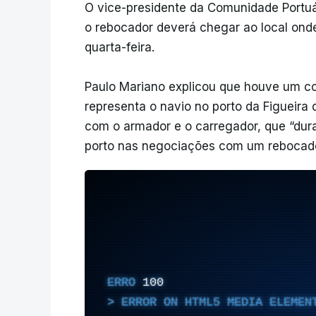
O vice-presidente da Comunidade Portuár
o rebocador deverá chegar ao local ond
quarta-feira.
Paulo Mariano explicou que houve um c
representa o navio no porto da Figueira 
com o armador e o carregador, que “dur
porto nas negociações com um rebocado
ERRO
100
ERROR ON HTML5 MEDIA ELEMEN