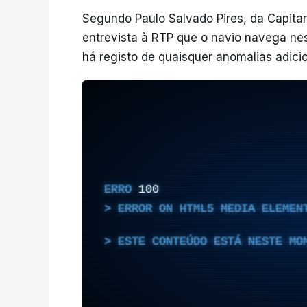
Segundo Paulo Salvado Pires, da Capitan
entrevista à RTP que o navio navega ne
há registo de quaisquer anomalias adicio
ERRO
100
ERROR ON HTML5 MEDIA ELEMEN
ESTE CONTEÚDO ESTÁ NESTE MO