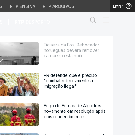
G
RTP ENSINA
RTP ARQUIVOS
Entrar
Abrir campo de
|
S
RTP
DESPORTO
erá remover cargueiro e
Figueira da Foz. Rebocador
norueguês deverá remover
cargueiro esta noite
PR defende que é preciso
"combater ferozmente a
imigração ilegal"
Fogo de Fornos de Algodres
novamente em resolução após
dois reacendimentos