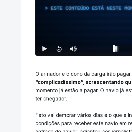
ESTE CONTEÚDO ESTÁ NESTE MO
O armador e o dono da carga irão pagar
“complicadíssimo”, acrescentando que
momento já estão a pagar. O navio já es
ter chegado”.
“Isto vai demorar vários dias e o que é 
condições para receber este navio em r
entrada do navio”, adiantou aos jornalist