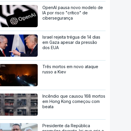
OpenAI pausa novo modelo de
IA por risco "crítico" de
cibersegurança
Israel rejeita trégua de 14 dias
em Gaza apesar da pressão
dos EUA
Três mortos em novo ataque
russo a Kiev
Incêndio que causou 168 mortos
em Hong Kong começou com
beata
Presidente da República
promulga decreto-lei que cria a