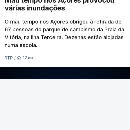
Mau tempo nos Açores provocou
várias inundações
O mau tempo nos Açores obrigou à retirada de
67 pessoas do parque de campismo da Praia da
Vitória, na ilha Terceira. Dezenas estão alojadas
numa escola.
12 min.
RTP
/
ERRO
100
ERROR ON HTML5 MEDIA ELEMENT
ESTE CONTEÚDO ESTÁ NESTE MOMENTO
INDISPONÍVEL