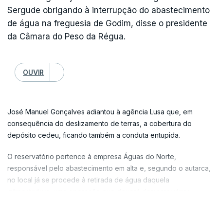
inundações/cheias/deslizamentos.
Sergude obrigando à interrupção do abastecimento
de água na freguesia de Godim, disse o presidente
"Atendendo ao corte dinâmico de várias vias rodoviárias na
da Câmara do Peso da Régua.
Região de Aveiro, pela evolução das inundações/cheias,
continua a apelar-se aos cidadãos para que não circulem nas
referidas vias, dado o risco envolvido", conclui a nota.
OUVIR
A Comissão Distrital de Proteção Civil de Aveiro ativou na
terça-feira, pelas 18:00, o Plano Distrital de Emergência de
Proteção Civil devido ao risco de agravamento das situações
José Manuel Gonçalves adiantou à agência Lusa que, em
de cheia/inundação.
consequência do deslizamento de terras, a cobertura do
depósito cedeu, ficando também a conduta entupida.
O reservatório pertence à empresa Águas do Norte,
responsável pelo abastecimento em alta e, segundo o autarca,
no local já se procede à retirada de água daquela
infraestrutura, uma operação que deverá demorar várias
horas.
VER MAIS