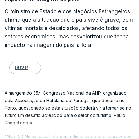
período, Viseu, Évora, Porto, Guarda, Vila Real, Setúbal,
Santarém, Viana do Castelo, Lisboa, Leiria, Castelo Branco,
O ministro de Estado e dos Negócios Estrangeiros
Aveiro, Coimbra, Portalegre e Braga sob aviso amarelo de
afirma que a situação que o país vive é grave, com
chuva.
vítimas mortais e desalojados, afetando todos os
setores económicos, mas desvalorizou que tenha
Estes distritos, juntamente com Bragança, Faro e Beja, vão
impacto na imagem do país lá fora.
estar também sob aviso amarelo de vento.
A depressão Nils causou hoje chuva e vento por vezes fortes,
apesar de não afetar diretamente Portugal continental,
OUVIR
segundo o IPMA, num aviso que termina às 23:59 de hoje.
Dezasseis pessoas morreram em Portugal na sequência da
À margem do 35.º Congresso Nacional da AHP, organizado
passagem das depressões Kristin, Leonardo e Marta, que
pela Associação da Hotelaria de Portugal, que decorre no
provocaram também muitas centenas de feridos e
Porto, questionado se esta situação poderá vir a tornar-se no
desalojados.
futuro um desafio acrescido para o setor do turismo, Paulo
Rangel negou.
A décima sexta vítima é um homem de 72 anos que caiu no dia
28 de janeiro quando ia reparar o telhado da casa de uma
"Não. (...) Numa catástrofe desta dimensão e que já provocou
familiar, no concelho de Pombal, e que morreu a 10 de