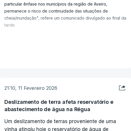
particular ênfase nos municípios da região de Aveiro,
permanece o risco de continuidade das situações de
cheia/inundação", refere um comunicado divulgado ao final da
tarde.
Até ao momento, segundo a mesma nota, não se registaram
vítimas mortais ou feridos graves, sendo as ocorrências mais
VER MAIS
relevantes cortes de via, quedas de árvores e de algumas
estruturas/muros de suporte e danos em algumas habitações.
A nota dá ainda conta da necessidade pontual de
realojamento de algumas pessoas, adiantando que todas as
situações estão a ser acompanhadas pelos Serviços
21:10, 11 Fevereiro 2026
Municipais de Proteção Civil, agentes de proteção civil e
organismos de apoio dos vários patamares.
Deslizamento de terra afeta reservatório e
abastecimento de água na Régua
O Comando Sub- Regional recomenda à população que siga
as orientações das autoridades e que evite a circulação e
Um deslizamento de terras proveniente de uma
permanência em locais próximos das zonas afetadas pelas
vinha atingiu hoje o reservatório de água de