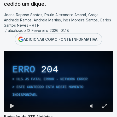
cedido um dique.
Joana Raposo Santos, Paulo Alexandre Amaral, Graça
Andrade Ramos, Andreia Martins, Inês Moreira Santos, Carlos
Santos Neves - RTP
/
atualizado 12 Fevereiro 2026, 01:18
ADICIONAR COMO FONTE INFORMATIVA
ERRO
204
HLS.JS FATAL ERROR - NETWORK ERROR
ESTE CONTEÚDO ESTÁ NESTE MOMENTO
INDISPONÍVEL
Emissão da RTP Notícias