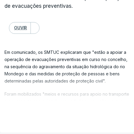
de evacuações preventivas.
OUVIR
Em comunicado, os SMTUC explicaram que "estão a apoiar a
operação de evacuações preventivas em curso no concelho,
na sequência do agravamento da situação hidrológica do rio
Mondego e das medidas de proteção de pessoas e bens
determinadas pelas autoridades de proteção civil".
Foram mobilizados "meios e recursos para apoio no transporte
e na resposta operacional associada às evacuações, o que
está a provocar perturbações no normal funcionamento da
VER MAIS
rede de transportes urbanos", sublinhou.
Segundo os SMTUC, estão temporariamente suspensas as