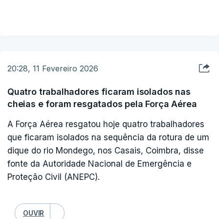
"parcial, de 10 metros de largura", "no prumo da
VER MAIS
Autoestrada A1", o que levou a Proteção Civil a
cortar o trânsito nesse troço. "só por uma questão
de precaução".
20:28, 11 Fevereiro 2026
"Tudo aconteceu como previsto pelos técnicos
da Agência Portuguesa do Ambiente", frisou a
Quatro trabalhadores ficaram isolados nas
cheias e foram resgatados pela Força Aérea
ministra, destacando a importância da "confiança
na tecnologia, na ciência e na nossa
A Força Aérea resgatou hoje quatro trabalhadores
Administração Pública", por parte dos autarcas
que ficaram isolados na sequência da rotura de um
para seguirem as recomendações da APA e as
dique do rio Mondego, nos Casais, Coimbra, disse
fonte da Autoridade Nacional de Emergência e
transmitirem às populações.
Proteção Civil (ANEPC).
ERRO
100
OUVIR