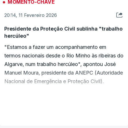
MOMENTO-CHAVE
Vivemos um período "excecional que já dura há
20:14, 11 Fevereiro 2026
três semanas", sustentou a ministra do Ambiente.
Presidente da Proteção Civil sublinha "trabalho
hercúleo"
"Só nestes dois dias, a precipitação é equivalente
"Estamos a fazer um acompanhamento em
a 20 por cento da precipitação média de Portugal
termos nacionais desde o Rio Minho às ribeiras do
do ano inteiro", revelou.
Algarve, num trabalho hercúleo", apontou José
Manuel Moura, presidente da ANEPC (Autoridade
A responsável destacou a gestão preventiva de
Nacional de Emergência e Proteção Civil).
cheias aplicadas pela APA. "Desde janeiro, as
descargas das barragens e albufeiras
corresponderam a cerca de um ano de consumo
de água de todo o país", quantificou.
VER MAIS
ERRO
100
A ministra sublinhou a construção "desde já" de
ERROR ON HTML5 MEDIA ELEMENT