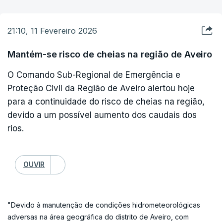
linhas 11, 13, 23C, 201 e 223.
A circulação está a fazer-se de forma condicionada nas linhas
21:10, 11 Fevereiro 2026
4, 5, 6, 7, 7T, 14, 14T, 21, 27, 28, 29, 32, 33, 34, 103 e 221,
"podendo verificar-se atrasos e alterações de percurso, em
Mantém-se risco de cheias na região de Aveiro
função da evolução da operação no terreno e dos
condicionamentos de trânsito", acrescentaram.
O Comando Sub-Regional de Emergência e
Proteção Civil da Região de Aveiro alertou hoje
para a continuidade do risco de cheias na região,
devido a um possível aumento dos caudais dos
rios.
OUVIR
"Devido à manutenção de condições hidrometeorológicas
adversas na área geográfica do distrito de Aveiro, com