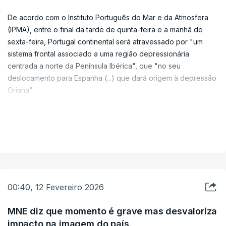
De acordo com o Instituto Português do Mar e da Atmosfera
(IPMA), entre o final da tarde de quinta-feira e a manhã de
sexta-feira, Portugal continental será atravessado por "um
sistema frontal associado a uma região depressionária
centrada a norte da Península Ibérica", que "no seu
deslocamento para Espanha (...) que dará origem à depressão
Oriana".
"Esta depressão não irá afetar Portugal continental
VER MAIS
diretamente uma vez que o seu desenvolvimento já se fará em
território espanhol", sublinhou.
No entanto, este sistema frontal resultará em Portugal
continental em períodos de chuva, por vezes forte, e vento
com rajadas até 80 quilómetros por hora, pode ler-se no
00:40, 12 Fevereiro 2026
comunicado.
MNE diz que momento é grave mas desvaloriza
Devido a esta previsão, o IPMA colocou, durante este
impacto na imagem do país