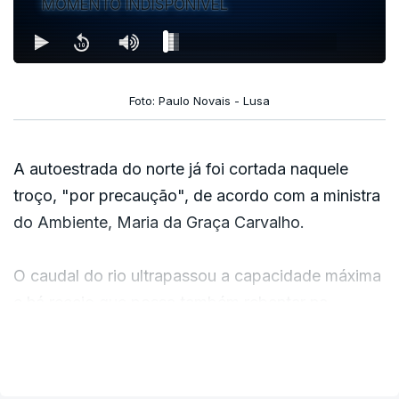
MOMENTO INDISPONÍVEL
Foto: Paulo Novais - Lusa
A autoestrada do norte já foi cortada naquele
troço, "por precaução", de acordo com a ministra
do Ambiente, Maria da Graça Carvalho.
O caudal do rio ultrapassou a capacidade máxima
e há receio que possa também rebentar na
margem esquerda.
VER MAIS
Os técnicos da Agência Portuguesa do Ambiente