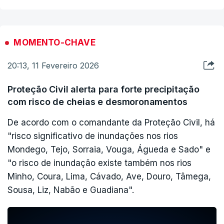
previsão de muita precipitação até sexta-feira",
“Havendo a possibilidade de outras ruturas no
afirmou, o que levou a APA e a ministra a
dique, resultado de quinta para sexta
recomendar aos autarcas da área a evacuação
MOMENTO-CHAVE
continuarmos a ter condições atmosféricas que
das zonas em risco de cheias.
20:13, 11 Fevereiro 2026
provocam muita chuva, nós vamos manter esta
situação de prevenção e manter estas zonas
Proteção Civil alerta para forte precipitação
evacuadas”, afirmou a autarca.
com risco de cheias e desmoronamentos
De acordo com o comandante da Proteção Civil, há
No sábado de manhã será feita uma nova
"risco significativo de inundações nos rios
avaliação e às 12h00 desse dia haverá nova
Mondego, Tejo, Sorraia, Vouga, Águeda e Sado" e
conferência de imprensa. Até lá, serão mantidas
"o risco de inundação existe também nos rios
todas as medidas de prevenção.
Minho, Coura, Lima, Cávado, Ave, Douro, Tâmega,
Sousa, Liz, Nabão e Guadiana".
ERRO
100