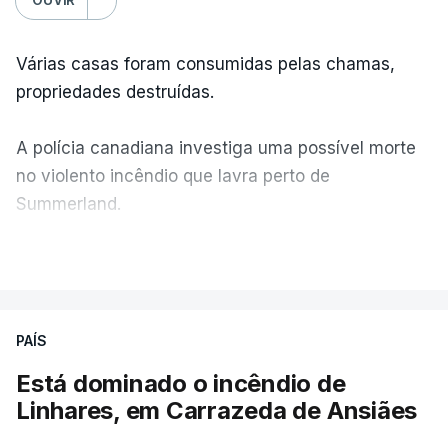
Várias casas foram consumidas pelas chamas,
propriedades destruídas.
A polícia canadiana investiga uma possível morte
no violento incêndio que lavra perto de
Summerland.
VER MAIS
Éum cenário de terror, descreve o primeiro-ministro
da Columbia Britânica, David Iby.
PAÍS
Está dominado o incêndio de
ERRO
100
Linhares, em Carrazeda de Ansiães
ERROR ON HTML5 MEDIA ELEMENT