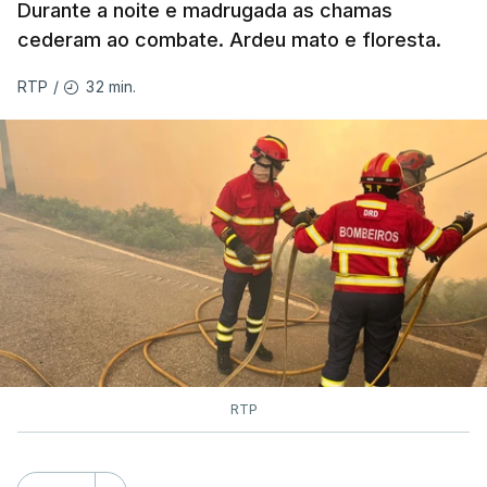
Durante a noite e madrugada as chamas
ESTE CONTEÚDO ESTÁ NESTE
cederam ao combate. Ardeu mato e floresta.
MOMENTO INDISPONÍVEL
32 min.
RTP
/
As autoridades canadianas estimam que vai levar
dias ou semanas para controlar o fogo. Mais de
dois mil operacionais estão no terreno no combate
às chamas.
RTP