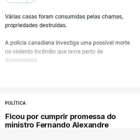
Várias casas foram consumidas pelas chamas,
propriedades destruídas.
A polícia canadiana investiga uma possível morte
no violento incêndio que lavra perto de
Summerland.
VER MAIS
Éum cenário de terror, descreve o primeiro-ministro
da Columbia Britânica, David Iby.
POLÍTICA
Ficou por cumprir promessa do
ERRO
100
ministro Fernando Alexandre
ERROR ON HTML5 MEDIA ELEMENT
Há escolas sem pautas afixadas e alunos à