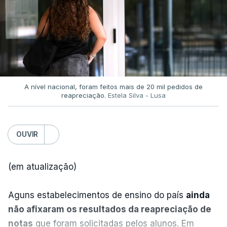
serenidade interna e externa
da instituição e diz
que só a investigação vai permitir apurar se houve
TÓPICOS
ou não imprudências.
Incêndios
,
Prevenção
,
Primeiro-ministro
,
Luís Montenegro
,
Presidente da República
,
Já a ministra da Justiça, em reação à auditoria
António José Seguro
feita à Polícia Judiciária, disse que a ação pautou-
A nível nacional, foram feitos mais de 20 mil pedidos de
reapreciação.
Estela Silva - Lusa
se por um único objetivo:
"proteger a PJ e
defender as instituições"
.
OUVIR
ERRO
100
(em atualização)
ERROR ON HTML5 MEDIA ELEMENT
Aguns estabelecimentos de ensino do país
ainda
ESTE CONTEÚDO ESTÁ NESTE
não afixaram os resultados da reapreciação de
MOMENTO INDISPONÍVEL
notas
que foram solicitadas pelos alunos. Em