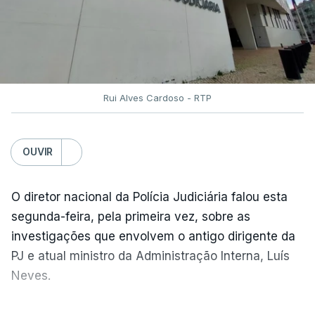
maior dispositivo especial de combater a
incêndios rurais de sempre"
e salientou as
parcerias com os países que colaboram no
Mecanismo Europeu de Proteção Civil.
Rui Alves Cardoso - RTP
ERRO
100
ERROR ON HTML5 MEDIA ELEMENT
OUVIR
ESTE CONTEÚDO ESTÁ NESTE
O diretor nacional da Polícia Judiciária falou esta
MOMENTO INDISPONÍVEL
segunda-feira, pela primeira vez, sobre as
investigações que envolvem o antigo dirigente da
PJ e atual ministro da Administração Interna, Luís
Além disso, o chefe do Governo afirmou que está a
Neves.
ser alterado "de forma significativa o modelo de
investimento na área do combate aos incêndios
Carlos Cabreiro diz que a imagem da PJ não sai