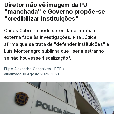
para podermos atuar na prevenção e no
Diretor não vê imagem da PJ
combate aos incêndios
", afirmou Luís
"manchada" e Governo propõe-se
Montenegro em Fafe, à margem da inauguração de
"credibilizar instituições"
uma Loja do Cidadão.
Carlos Cabreiro pede serenidade interna e
externa face às investigações. Rita Júdice
No fim de semana, António José Seguro
afirma que se trata de "defender instituições" e
afirmou que tem transmitido a necessidade
Luís Montenegro sublinha que "seria estranho
de se melhorar "a prevenção e a capacidade
se não houvesse fiscalização".
de resposta” no combate aos incêndios e
lembrou que o relatório da Comissão Técnica
Filipe Alexandre Gonçalves - RTP
/
Independente, que avaliou os incêndios de
atualizado 10 Agosto 2026, 13:21
agosto do ano passado, conclui que “muito
ficou por fazer depois dos relatórios
anteriores, dos incêndios de 2017”.
Montenegro frisou ainda que
"este ano temos o