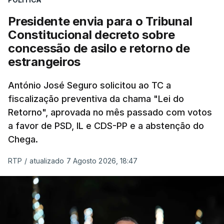
sistema mais simples, mais justo e transparente".
Presidente envia para o Tribunal
"Sempre que seja possível reduzir burocracias,
Constitucional decreto sobre
eliminar sobreposições e garantir que os apoios
concessão de asilo e retorno de
chegam a quem mais necessita, estaremos a dar
estrangeiros
um passo na direção certa", argumenta o
António José Seguro solicitou ao TC a
Presidente da República.
fiscalização preventiva da chama "Lei do
Retorno", aprovada no mês passado com votos
Assegurar que "ninguém é
a favor de PSD, IL e CDS-PP e a abstenção do
prejudicado"
Chega.
RTP
/
atualizado 7 Agosto 2026, 18:47
O Preisdente deixa, no entanto, deixa alguns
avisos:
uma reforma desta dimensão "deve ter
como primeiro critério a proteção das pessoas"
e "nenhum processo de simplificação pode