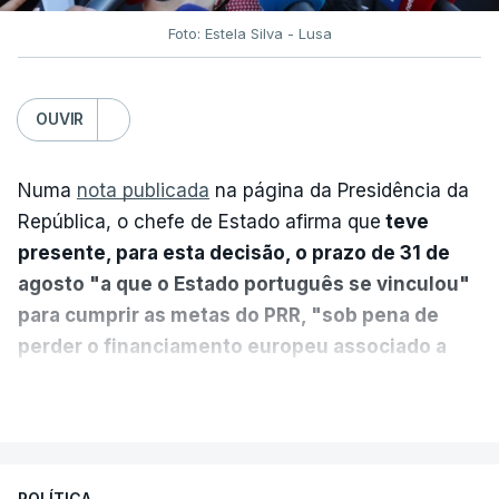
Foto: Estela Silva - Lusa
OUVIR
Numa
nota publicada
na página da Presidência da
República, o chefe de Estado afirma que
teve
presente, para esta decisão, o prazo de 31 de
agosto "a que o Estado português se vinculou"
para cumprir as metas do PRR, "sob pena de
perder o financiamento europeu associado a
essa reforma específica".
VER MAIS
António José Seguro entende que a reforma reúne
treze apoios sociais "num só" e pretende "tornar o
POLÍTICA