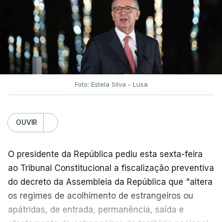
traduzir-se numa diminuição da proteção
social".
António José Seguro vinca que se
deverá
assegurar que "ninguém é prejudicado face à
situação de que hoje beneficia"
, dando especial
Foto: Estela Silva - Lusa
atenção a quem vive em situações "de maior
fragilidade", como as famílias de menores
rendimentos, os idosos ou pessoas com
OUVIR
deficiência.
O presidente da República pediu esta sexta-feira
O Presidente da República sublinha que as
ao Tribunal Constitucional a fiscalização preventiva
prestações sociais são um mecanismo essencial
do decreto da Assembleia da República que "altera
de "combate à pobreza e à exclusão social". Faz
os regimes de acolhimento de estrangeiros ou
ainda referência ao estudo recente da OCDE que
apátridas, de entrada, permanência, saída e
conclui que o valor das prestações sociais