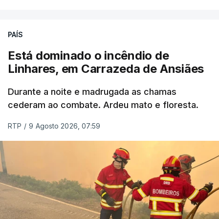
ERRO
100
PAÍS
ERROR ON HTML5 MEDIA ELEMENT
Está dominado o incêndio de
Linhares, em Carrazeda de Ansiães
ESTE CONTEÚDO ESTÁ NESTE
MOMENTO INDISPONÍVEL
Durante a noite e madrugada as chamas
cederam ao combate. Ardeu mato e floresta.
RTP
/
9 Agosto 2026, 07:59