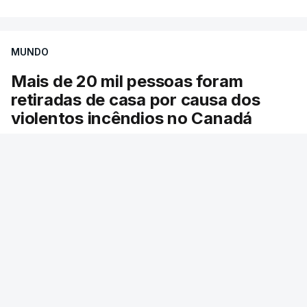
MUNDO
Mais de 20 mil pessoas foram
retiradas de casa por causa dos
violentos incêndios no Canadá
Milhares de pessoas têm ordem de evacuação.
O governo da província declarou o estado de
emergência por causa de dezenas de incêndios
florestais que estão descontrolados.
RTP
/
9 Agosto 2026, 08:03