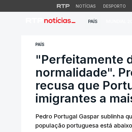
NOTÍCIAS
DESPORTO
PAÍS
MUNDIAL 2
"Perfeitamente den
PAÍS
"Perfeitamente 
normalidade". P
recusa que Port
imigrantes a mai
Pedro Portugal Gaspar sublinha q
população portuguesa está abaixo 