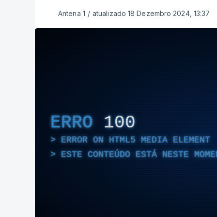
Antena 1
/
atualizado 18 Dezembro 2024, 13:37
ERRO
100
ERROR ON HTML5 MEDIA ELEMENT
ESTE CONTEÚDO ESTÁ NESTE MOME