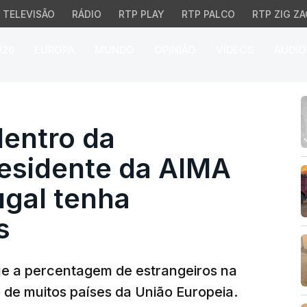
TELEVISÃO
RÁDIO
RTP PLAY
RTP PALCO
RTP ZIG ZA
026
EUROPA
MUNDO
OPINIÃO
VÍDEOS
ÁUDIO
tro da normalidade". P
dentro da
residente da AIMA
ugal tenha
s
ue a percentagem de estrangeiros na
de muitos países da União Europeia.