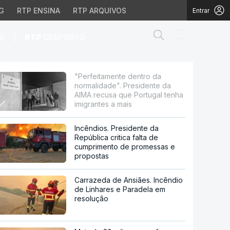
G
RTP ENSINA
RTP ARQUIVOS
Entrar
Abrir campo de
|
S
RTP
DESPORTO
residente da AIMA recus
"Perfeitamente dentro da
normalidade". Presidente da
AIMA recusa que Portugal tenha
imigrantes a mais
Incêndios. Presidente da
República critica falta de
cumprimento de promessas e
propostas
Carrazeda de Ansiães. Incêndio
de Linhares e Paradela em
resolução