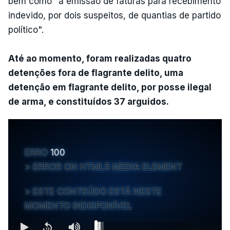
bem como "a emissão de faturas para recebimento
indevido, por dois suspeitos, de quantias de partido
político".
Até ao momento, foram realizadas quatro
detenções fora de flagrante delito, uma
detenção em flagrante delito, por posse ilegal
de arma, e constituídos 37 arguidos.
ERRO
100
ERROR ON HTML5 MEDIA ELEMENT
ESTE CONTEÚDO ESTÁ NESTE
MOMENTO INDISPONÍVEL