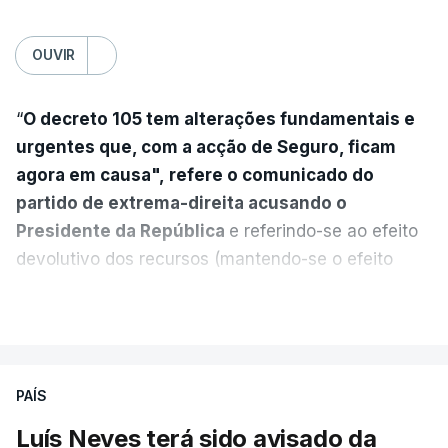
OUVIR
“
O decreto 105 tem alterações fundamentais e
urgentes que, com a acção de Seguro, ficam
agora em causa", refere o comunicado do
partido de extrema-direita acusando o
Presidente da República
e referindo-se ao efeito
devolutivo dos recursos (mantendo-se o efeito
suspensivo) e o aumento do prazo para detenção
VER MAIS
em centro de acolhimento temporário.
Chega refere ainda que Seguro tem reservas
PAÍS
quanto à possibilidade de expulsar do país
cidadãos adultos em situação ilegal, se
Luís Neves terá sido avisado da