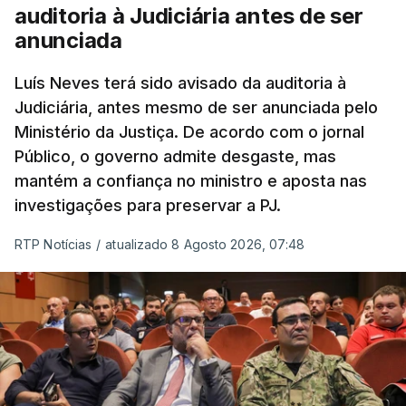
tiverem filhos menores.
auditoria à Judiciária antes de ser
anunciada
“Com esta acção de Seguro, sendo atingido o
prazo de 60 dias, os imigrantes terão que ser
Luís Neves terá sido avisado da auditoria à
Judiciária, antes mesmo de ser anunciada pelo
libertados,
ainda que os seus pedidos de asilo
Ministério da Justiça. De acordo com o jornal
tenham sido rejeitados pelas autoridades
Público, o governo admite desgaste, mas
competentes”, referem.
mantém a confiança no ministro e aposta nas
investigações para preservar a PJ.
“Isto é de uma enorme irresponsabilidade
e
muito injusto para aqueles cidadãos estrangeiros
RTP Notícias
/
atualizado 8 Agosto 2026, 07:48
que cumpriram efetivamente todos os passos para
poderem entrar e residir legalmente em Portugal”,
acrescenta, concluindo que
“são exactamente
este tipo de actos políticos irresponsáveis que
produzem o designado efeito de chamada, ou
por outras palavras, são estes buracos na lei