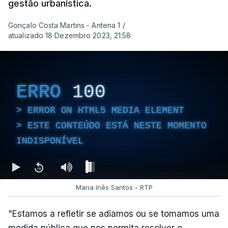
gestão urbanística.
Gonçalo Costa Martins - Antena 1
/
atualizado 18 Dezembro 2023, 21:58
ERRO
100
ERROR ON HTML5 MEDIA ELEMENT
ESTE CONTEÚDO ESTÁ NESTE MOMENTO
INDISPONÍVEL
Maria Inês Santos - RTP
"Estamos a refletir se adiamos ou se tomamos uma