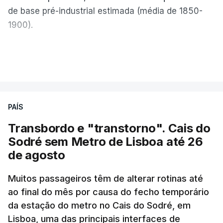
de base pré-industrial estimada (média de 1850-
1900).
A Europa Ocidental vivenciou o período de
VER MAIS
junho-julho mais quente já registado
,
e julho
apresentou a terceira e a quarta ondas de calor
desde maio, marcando uma sequência
PAÍS
excecional de calor extremo neste verão.
Transbordo e "transtorno". Cais do
Embora estas tenham sido menos intensas do que
Sodré sem Metro de Lisboa até 26
as ondas de calor de junho, a sequência geral de
de agosto
ondas de calor desde maio permanece excecional
para a região.
Muitos passageiros têm de alterar rotinas até
ao final do mês por causa do fecho temporário
da estação do metro no Cais do Sodré, em
São os dados do mais recente relatório do
Lisboa, uma das principais interfaces de
Copernicus, o sistema de Observação da Terra