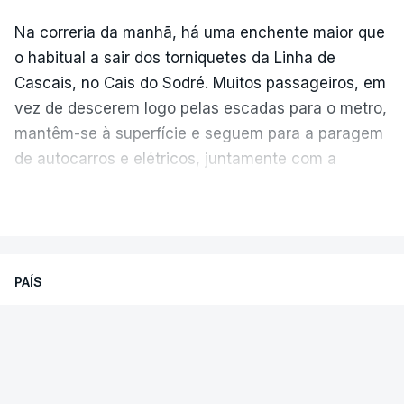
Na correria da manhã, há uma enchente maior que
o habitual a sair dos torniquetes da Linha de
Cascais, no Cais do Sodré. Muitos passageiros, em
vez de descerem logo pelas escadas para o metro,
mantêm-se à superfície e seguem para a paragem
de autocarros e elétricos, juntamente com a
enchente que vem dos barcos da margem sul do
VER MAIS
Tejo.
Temperatura global do ar na
superfície
As filas crescem e diminuem ao longo da hora
PAÍS
de ponta, à medida que aparecem várias
carreiras
. Gisela Relvas não costuma estar nesta
Sismo sentido de madrugada em
Julho de 2026 foi o segundo julho mais quente,
fila.
“Vai transtornar o mês de agosto
Odemira, Almodóvar e Santiago
globalmente, empatado com julho de 2024 e atrás
praticamente todo”
, desabafa, procurando esta
Cacém
do recorde estabelecido em julho de 2023.
manhã alternativas. O novo percurso trará “20 a 30