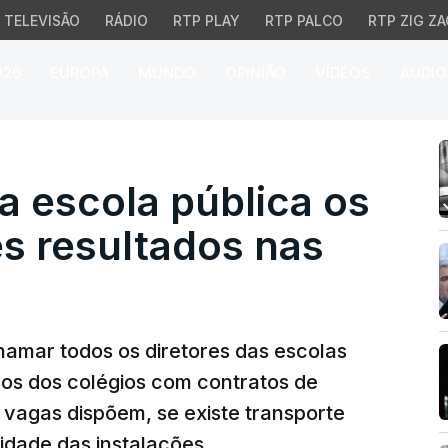
TELEVISÃO
RÁDIO
RTP PLAY
RTP PALCO
RTP ZIG ZA
026
EUROPA
MUNDO
OPINIÃO
VÍDEOS
ÁUDIO
escola pública os que 
a escola pública os
s resultados nas
hamar todos os diretores das escolas
ros dos colégios com contratos de
vagas dispõem, se existe transporte
idade das instalações.