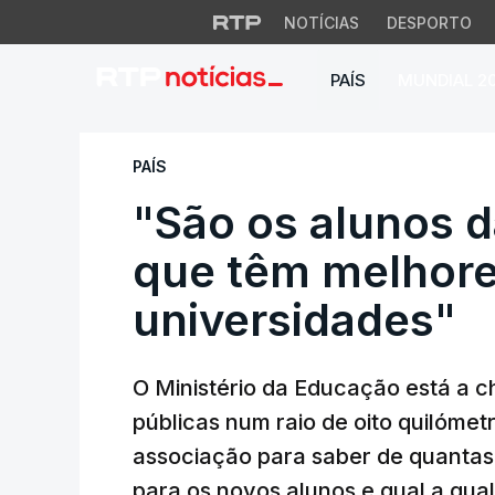
NOTÍCIAS
DESPORTO
PAÍS
MUNDIAL 2
"São os alunos da 
PAÍS
"São os alunos d
que têm melhore
universidades"
O Ministério da Educação está a c
públicas num raio de oito quilómet
associação para saber de quantas 
para os novos alunos e qual a qual