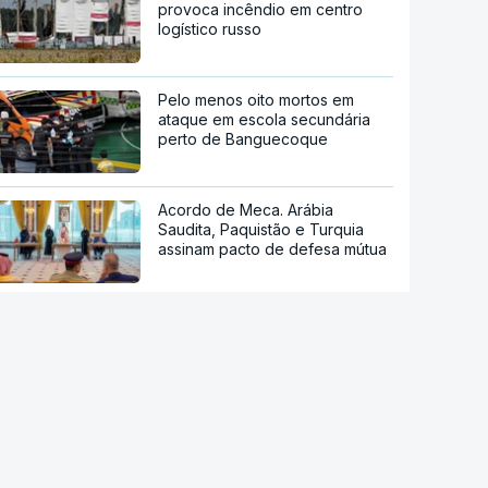
provoca incêndio em centro
logístico russo
Pelo menos oito mortos em
ataque em escola secundária
perto de Banguecoque
Acordo de Meca. Arábia
Saudita, Paquistão e Turquia
assinam pacto de defesa mútua
Pelo menos 11 civis feridos em
ataque Huthi na Arábia Saudita
Trump nega escassez de armas
nos EUA