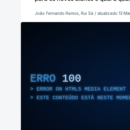
João Fernando Ramos, Rui Sá
/
atualizado 13 Mai
ERRO
100
ERROR ON HTML5 MEDIA ELEMENT
ESTE CONTEÚDO ESTÁ NESTE MOME