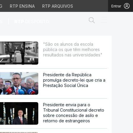
G
RTP ENSINA
RTP ARQUIVOS
Entrar
Abrir campo de
|
S
RTP
DESPORTO
têm melhores resultados
"São os alunos da escola
pública os que têm melhores
resultados nas universidades"
Presidente da República
promulga decreto-lei que cria a
Prestação Social Única
Presidente envia para o
Tribunal Constitucional decreto
sobre concessão de asilo e
retorno de estrangeiros