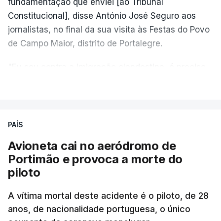
fundamentação que enviei [ao Tribunal
Constitucional], disse António José Seguro aos
jornalistas, no final da sua visita às Festas do Povo
de Campo Maior, distrito de Portalegre.
"Eu sou contra a imigração clandestina, é preciso
combater ferozmente a imigração ilegal,
VER MAIS
precisamos de regular a nossa imigração e
precisamos de defender as nossas fronteiras e
nada disto é incompatível com tratarmos com
PAÍS
dignidade as pessoas, designadamente menores e
Avioneta cai no aeródromo de
crianças", acrescentou.
Portimão e provoca a morte do
piloto
António José Seguro mostrou dúvidas sobre se é
garantido o superior interesse da criança.
A vítima mortal deste acidente é o piloto, de 28
anos, de nacionalidade portuguesa, o único