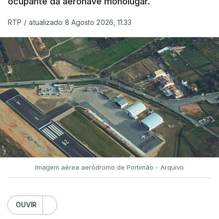
ocupante da aeronave monolugar.
ERRO
100
RTP
/
atualizado 8 Agosto 2026, 11:33
ERROR ON HTML5 MEDIA ELEMENT
ESTE CONTEÚDO ESTÁ NESTE
MOMENTO INDISPONÍVEL
O Chega considerou "de uma enorme gravidade" a
decisão do Presidente da República
de enviar para
o Tribunal Constitucional o decreto sobre retorno
de estrangeiros, sustentando tratar-se de "uma
Imagem aérea aeródromo de Portimão - Arquivo
irresponsabilidade".
Na sexta-feira, a Presidência da República
OUVIR
anunciou que
António José Seguro pediu ao