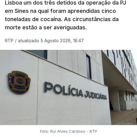
Lisboa um dos três detidos da operação da PJ
apercebamo-nos que ainda estão a ser
em Sines na qual foram apreendidas cinco
convocados professores para reapreciações"
,
toneladas de cocaína. As circunstâncias da
disse a professora à agência Lusa.
"Será
morte estão a ser averiguadas.
praticamente impossível termos a totalidade
das reapreciações na sexta-feira".
RTP
/
atualizado 5 Agosto 2026, 18:47
Segundo os docentes, o processo de reapreciação
está a enfrentar vários constrangimentos. Há
casos em que faltam os modelos preenchidos
pelos alunos com a alegação justificativa para o
pedido de reapreciação, ou os documentos que os
relatores devem preencher.
"Este é um processo muito mais burocrático"
,
sublinhou Cristina Mota, afirmando que, além do
prazo apertado e do volume de trabalho, alguns
Foto: Rui Alves Cardoso - RTP