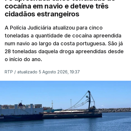
à PJ
.
cocaína em navio e deteve três
cidadãos estrangeiros
O corpo foi encontrado pelos guardas prisionais
pelas 8h00 desta quarta-feira. A RTP apurou que
A Polícia Judiciária atualizou para cinco
toneladas a quantidade de cocaína apreendida
não existe videovigilância nas celas, mas há
num navio ao largo da costa portuguesa. São já
câmaras nos corredores das instalações.
28 toneladas daquela droga apreendidas desde
o início do ano.
Em resposta à RTP, a Direção-Geral de Reinserção
e Serviços Prisionais (DGRSP) confirmou que “um
RTP
/
atualizado 5 Agosto 2026, 19:37
detido, entrado com mandado de condução à
cadeia na sequência das detenções da Operação
Skydrop,
foi encontrado sem vida na cela que
ocupava sozinho no Estabelecimento Prisional
instalado junto à Polícia Judiciária de Lisboa
”.
O corpo foi transportado para o Instituto de