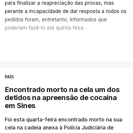
para finalizar a reapreciação das provas, mas
perante a incapacidade de dar resposta a todos os
pedidos foram, entretanto, informados que
poderiam fazê-lo até quinta-feira.
A intenção era que os resultados fossem
VER MAIS
publicados no dia seguinte (sexta-feira), o que
poderá não acontecer.
PAÍS
No domingo, estavam concluídos cerca de 50 por
cento dos mais de 20 mil pedidos de reapreciação,
Encontrado morto na cela um dos
mas Cristina Mota, porta-voz da Missão Escola
detidos na apreensão de cocaína
Pública, tem dúvidas de que o processo esteja
em Sines
concluído a tempo.
Foi esta quarta-feira encontrado morto na sua
cela na cadeia anexa à Polícia Judiciária de
"Durante o fim de semana e nos últimos dias,