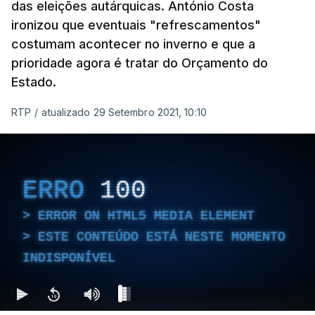
das eleições autárquicas. António Costa
ironizou que eventuais "refrescamentos"
costumam acontecer no inverno e que a
prioridade agora é tratar do Orçamento do
Estado.
RTP
/
atualizado 29 Setembro 2021, 10:10
ERRO
100
ERROR ON HTML5 MEDIA ELEMENT
ESTE CONTEÚDO ESTÁ NESTE MOMENTO
INDISPONÍVEL