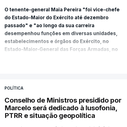
O tenente-general Maia Pereira "foi vice-chefe
do Estado-Maior do Exército até dezembro
passado" e "ao longo da sua carreira
desempenhou funções em diversas unidades,
estabelecimentos e órgãos do Exército, no
Estado-Maior-General das Forças Armadas, no
Ministério da Defesa Nacional e no
VER MAIS
estrangeiro"
, refere-se numa nota enviada à
agência Lusa pela assessoria do Presidente eleito.
Da sua experiência no terreno, é destacada a
POLÍTICA
participação "em duas missões no âmbito das
Conselho de Ministros presidido por
Forças Nacionais Destacadas, como
Marcelo será dedicado à lusofonia,
comandante do 2.º Batalhão Mecanizado, da
PTRR e situação geopolítica
Reserva Tática do Comandante da Força da
NATO no Kosovo, e, mais recentemente, na