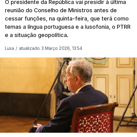
O presidente da República vai presidir à última
MINUSCA, como 2.º comandante da Força
reunião do Conselho de Ministros antes de
Militar da ONU para a República Centro-
cessar funções, na quinta-feira, que terá como
Africana"
.
temas a língua portuguesa e a lusofonia, o PTRR
e a situação geopolítica.
"Foi ainda
chefe do Branch de Apoio às
Operações na Divisão de Operações,
Lusa
/
atualizado 3 Março 2026, 13:54
acumulando com presidente dos Grupos NATO
de Proteção da Força e de Operações
Psicológicas
, no Quartel-General do Comando
Supremo das Forças Aliadas na Europa (SHAPE),
em Mons, Bélgica", acrescenta-se.
O tenente-general Paulo Emanuel Maia
Pereira nasceu em Almeirim, no distrito de
Santarém, em 16 de dezembro de 1963, e
terminou o Curso de Infantaria da Academia