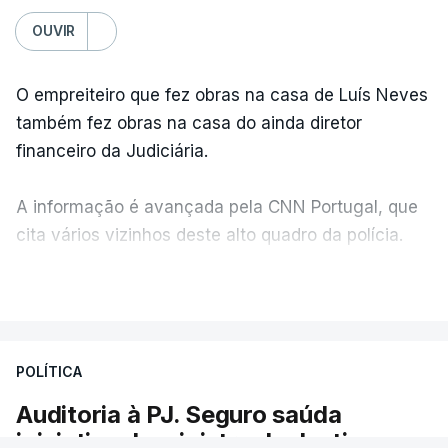
OUVIR
O empreiteiro que fez obras na casa de Luís Neves
também fez obras na casa do ainda diretor
financeiro da Judiciária.
A informação é avançada pela CNN Portugal, que
cita vários vizinhos deste alto quadro da polícia.
VER MAIS
Foi o diretor financeiro, Álvaro Pires, que assumiu a
responsabilidade de sugerir as instalações da
Construbarcelos para acolher um atrelado
POLÍTICA
apreendido numa operação de droga.
Auditoria à PJ. Seguro saúda
iniciativa da ministra da Justiça