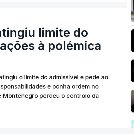
o que indicie a realização dessas obras.
atingiu limite do
nstrubarcelos também fez obras na casa do
eações à polémica
da PJ
26, 14:25
tingiu o limite do admissível e pede ao
ez obras na casa de Luís Neves também
iretor financeiro da PJ
responsabilidades e ponha ordem no
26, 14:26
 Montenegro perdeu o controlo da