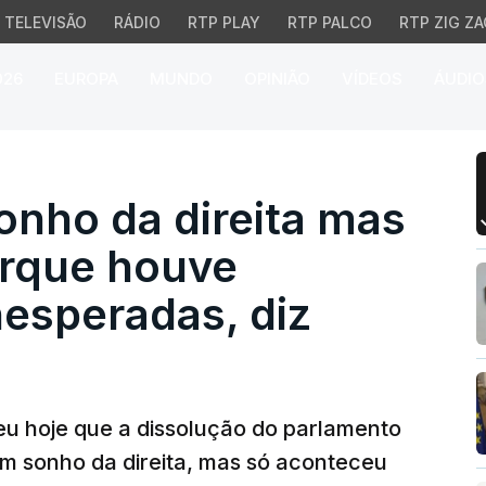
TELEVISÃO
RÁDIO
RTP PLAY
RTP PALCO
RTP ZIG ZA
026
EUROPA
MUNDO
OPINIÃO
VÍDEOS
ÁUDIO
ho da direita mas só a
onho da direita mas
orque houve
nesperadas, diz
eu hoje que a dissolução do parlamento
m sonho da direita, mas só aconteceu