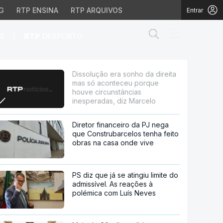
G
RTP ENSINA
RTP ARQUIVOS
Entrar
Abrir campo de
|
S
RTP
DESPORTO
conteceu porque houve c
Dissolução era sonho da direita
mas só aconteceu porque
houve circunstâncias
inesperadas, diz Marcelo
Diretor financeiro da PJ nega
que Construbarcelos tenha feito
obras na casa onde vive
PS diz que já se atingiu limite do
admissível. As reações à
polémica com Luís Neves