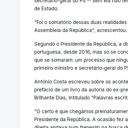
secretário-geral do PS -- sem ela não te
de Estado.
"Foi o somatório dessas duas realidades
Assembleia da República", acrescentou.
Segundo o Presidente da República, a di
portuguesa, desde 2016, mas só se con
que se somaram: um processo que ning
primeiro-ministro e secretário-geral do P
António Costa escreveu sobre os acont
prefácio de um livro da autoria do ex-p
Brilhante Dias, intitulado "Palavras escrit
"O certo é que chegámos prematurament
Presidente da República. A ocasião fez
direita andava num frenesim na busca de