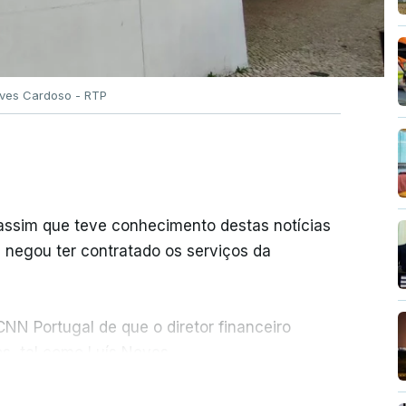
Alves Cardoso - RTP
 assim que teve conhecimento destas notícias
e negou ter contratado os serviços da
NN Portugal de que o diretor financeiro
s, tal como Luís Neves.
ER MAIS
nou a abertura de qualquer processo