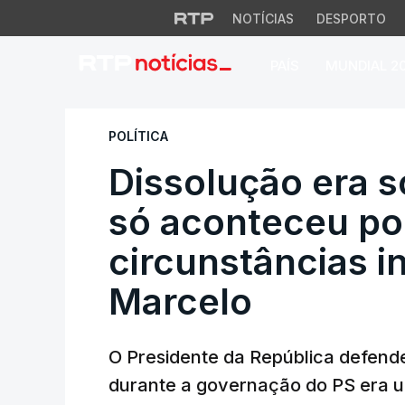
NOTÍCIAS
DESPORTO
PAÍS
MUNDIAL 2
Dissolução era son
POLÍTICA
Dissolução era s
só aconteceu p
circunstâncias i
Marcelo
O Presidente da República defend
durante a governação do PS era u