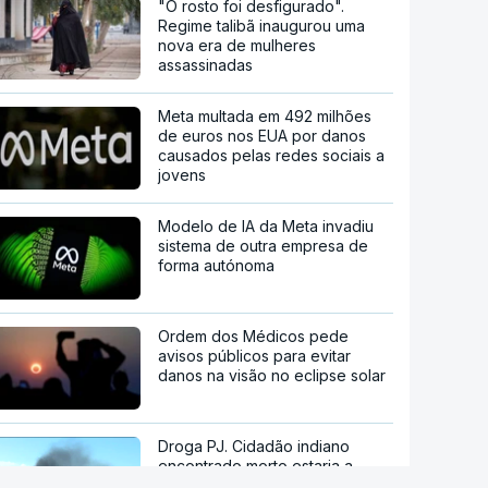
"O rosto foi desfigurado".
Regime talibã inaugurou uma
nova era de mulheres
assassinadas
Meta multada em 492 milhões
de euros nos EUA por danos
causados pelas redes sociais a
jovens
Modelo de IA da Meta invadiu
sistema de outra empresa de
forma autónoma
Ordem dos Médicos pede
avisos públicos para evitar
danos na visão no eclipse solar
Droga PJ. Cidadão indiano
encontrado morto estaria a
trabalhar com as autoridades