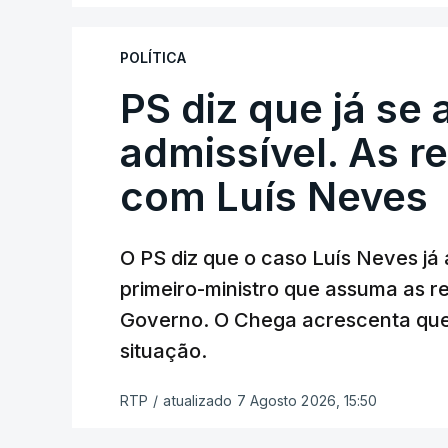
disciplinar, por não ter qualquer element
POLÍTICA
PS diz que já se 
ARTIGOS RELACIONADOS
Empreiteiro da Co
admissível. As r
diretor financeiro 
com Luís Neves
atualizado 7 Agosto 20
O PS diz que o caso Luís Neves já a
Empreiteiro que f
trabalhou para o d
primeiro-ministro que assuma as 
atualizado 7 Agosto 20
Governo. O Chega acrescenta que
situação.
RTP
/
atualizado 7 Agosto 2026, 15:50