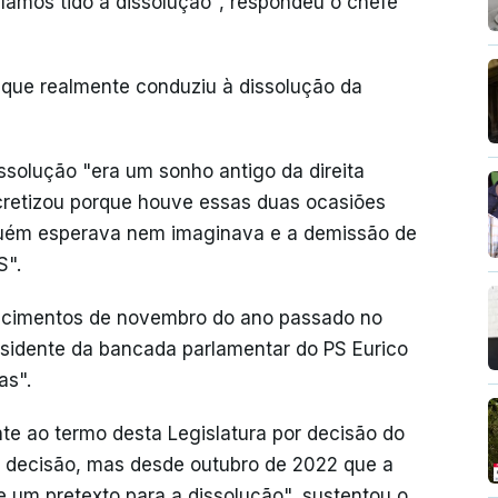
ríamos tido a dissolução", respondeu o chefe
 que realmente conduziu à dissolução da
ssolução "era um sonho antigo da direita
cretizou porque houve essas duas ocasiões
uém esperava nem imaginava e a demissão de
S".
ecimentos de novembro do ano passado no
residente da bancada parlamentar do PS Eurico
as".
e ao termo desta Legislatura por decisão do
 a decisão, mas desde outubro de 2022 que a
 um pretexto para a dissolução", sustentou o