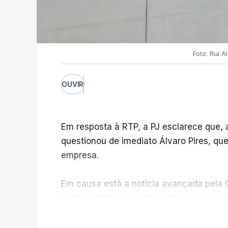
Foto: Rui 
OUVIR
Em resposta à RTP, a PJ esclarece que,
questionou de imediato Álvaro Pires, qu
empresa.
Em causa está a notícia avançada pela C
também tinha recorrido à Construbarcelo
V
A Judiciária adianta ainda que não orde