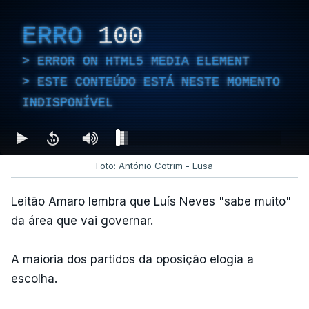
ERRO
100
ERROR ON HTML5 MEDIA ELEMENT
ESTE CONTEÚDO ESTÁ NESTE MOMENTO
INDISPONÍVEL
Foto: António Cotrim - Lusa
Leitão Amaro lembra que Luís Neves "sabe muito"
da área que vai governar.
A maioria dos partidos da oposição elogia a
escolha.