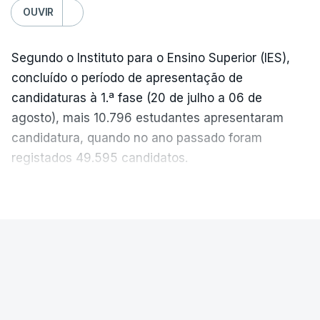
OUVIR
Segundo o Instituto para o Ensino Superior (IES),
concluído o período de apresentação de
candidaturas à 1.ª fase (20 de julho a 06 de
agosto), mais 10.796 estudantes apresentaram
candidatura, quando no ano passado foram
registados 49.595 candidatos.
"Os resultados da 1ª fase do concurso nacional de
VER MAIS
acesso mostram que em 2026 se registou o
número mais elevado de candidatos nos últimos 30
anos, exceto nos anos da pandemia de Covid-19,
PAÍS
durante os quais foram adotadas regras
Exames Nacionais. Resultados da
excecionais para a conclusão do ensino
segunda fase afixados hoje
secundário e para a utilização de exames