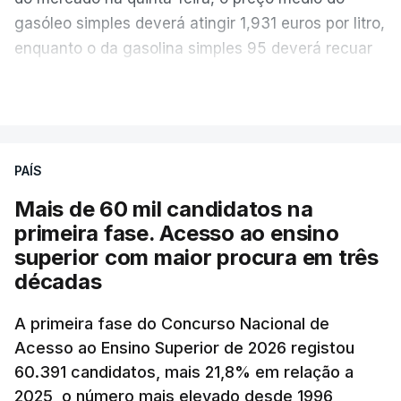
gasóleo simples deverá atingir 1,931 euros por litro,
enquanto o da gasolina simples 95 deverá recuar
para 1,855 euros por litro.
VER MAIS
A média final só ficará fechada ao final do dia,
podendo ainda registar alterações em função da
evolução das cotações internacionais do petróleo,
PAÍS
e o custo final na bomba poderá variar conforme o
Mais de 60 mil candidatos na
posto de abastecimento, a marca e a localização.
primeira fase. Acesso ao ensino
superior com maior procura em três
A atualização do desconto do Imposto sobre os
décadas
Produtos Petrolíferos (ISP) também poderá
alterar os valores previstos.
A primeira fase do Concurso Nacional de
Acesso ao Ensino Superior de 2026 registou
O Governo comprometeu-se a aplicar uma redução
60.391 candidatos, mais 21,8% em relação a
extraordinária e temporária no ISP, sempre que se
2025, o número mais elevado desde 1996,