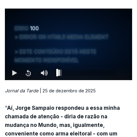
ERRO
100
ERROR ON HTML5 MEDIA ELEMENT
ESTE CONTEÚDO ESTÁ NESTE
MOMENTO INDISPONÍVEL
Jornal da Tarde
| 25 de dezembro de 2025
“
Aí, Jorge Sampaio respondeu a essa minha
chamada de atenção - diria de razão na
mudança no Mundo, mas, igualmente,
conveniente como arma eleitoral - com um