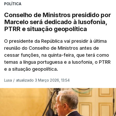
Da sua experiência no terreno, é destacada a
POLÍTICA
participação "em duas missões no âmbito das
Conselho de Ministros presidido por
Forças Nacionais Destacadas, como
Marcelo será dedicado à lusofonia,
comandante do 2.º Batalhão Mecanizado, da
PTRR e situação geopolítica
Reserva Tática do Comandante da Força da
NATO no Kosovo, e, mais recentemente, na
O presidente da República vai presidir à última
MINUSCA, como 2.º comandante da Força
reunião do Conselho de Ministros antes de
Militar da ONU para a República Centro-
cessar funções, na quinta-feira, que terá como
Africana"
.
temas a língua portuguesa e a lusofonia, o PTRR
e a situação geopolítica.
"Foi ainda
chefe do Branch de Apoio às
Operações na Divisão de Operações,
Lusa
/
atualizado 3 Março 2026, 13:54
acumulando com presidente dos Grupos NATO
de Proteção da Força e de Operações
Psicológicas
, no Quartel-General do Comando
Supremo das Forças Aliadas na Europa (SHAPE),