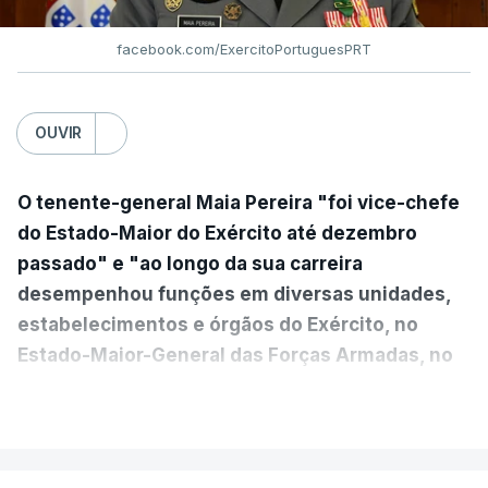
facebook.com/ExercitoPortuguesPRT
OUVIR
O tenente-general Maia Pereira "foi vice-chefe
do Estado-Maior do Exército até dezembro
passado" e "ao longo da sua carreira
desempenhou funções em diversas unidades,
estabelecimentos e órgãos do Exército, no
Estado-Maior-General das Forças Armadas, no
Ministério da Defesa Nacional e no
VER MAIS
estrangeiro"
, refere-se numa nota enviada à
agência Lusa pela assessoria do Presidente eleito.