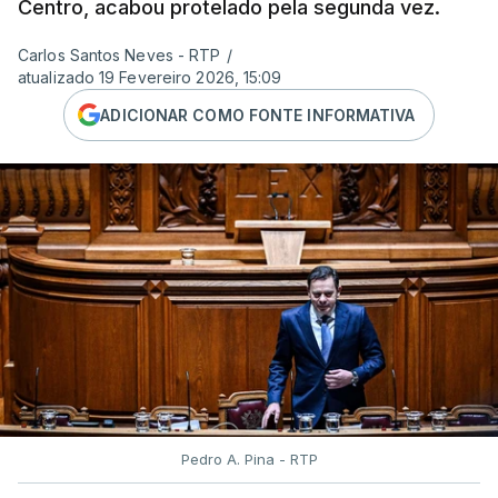
Centro, acabou protelado pela segunda vez.
Carlos Santos Neves - RTP
/
atualizado 19 Fevereiro 2026, 15:09
ADICIONAR COMO FONTE INFORMATIVA
Pedro A. Pina - RTP