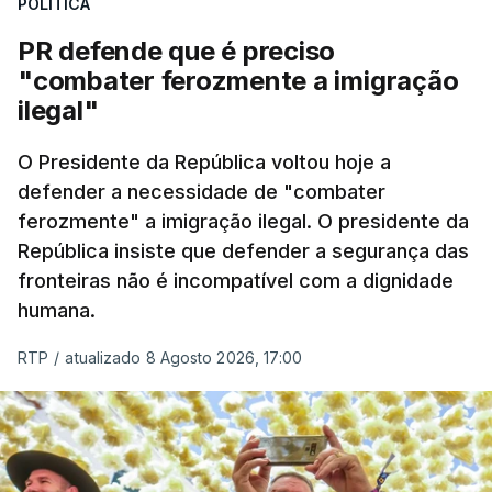
POLÍTICA
desencadeada pela Polícia Judiciária, em
PR defende que é preciso
articulação com a Marinha, a Autoridade Marítima
"combater ferozmente a imigração
Nacional e a Força Aérea.
ilegal"
O ano de 2026 tem sido um ano de recordes: foi
O Presidente da República voltou hoje a
apreendida mais cocaína até ao momento de que
defender a necessidade de "combater
em todo o ano de 2025.
ferozmente" a imigração ilegal. O presidente da
A ação de prevenção visa a deteção em alto mar
República insiste que defender a segurança das
de embarcações de alta velocidade (EAV) que
fronteiras não é incompatível com a dignidade
humana.
utilizam a costa nacional para o tráfico de droga.
RTP
/
atualizado 8 Agosto 2026, 17:00
c/ Lusa