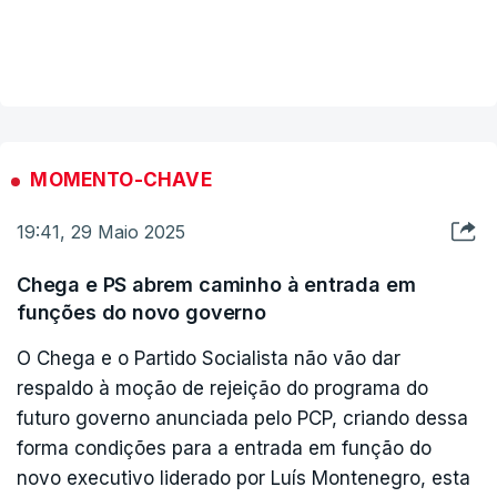
resposta às principais preocupações das
VER MAIS
portuguesas e dos portugueses. Vamos
concentrar-nos em dar primazia ao crescimento
da nossa economia, à criação de riqueza".
MOMENTO-CHAVE
Focando-se na questão económica, Luís
Montenegro afirmou que quer ver os rendimentos
19:41, 29 Maio 2025
dos portugueses a aumentar, tal como as
Chega e PS abrem caminho à entrada em
pensões.
funções do novo governo
"Vamos continuar a transformar o Serviço
O Chega e o Partido Socialista não vão dar
respaldo à moção de rejeição do programa do
Nacional de Saúde, a dar qualidade e exigência à
futuro governo anunciada pelo PCP, criando dessa
escola pública, a executar o nosso plano de
forma condições para a entrada em função do
investimento público no setor de habitação, a
novo executivo liderado por Luís Montenegro, esta
favorecer a mobilidade dos portugueses",