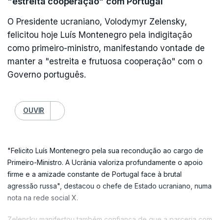
"estreita cooperação" com Portugal
Com elogios a Luís Marques Mendes, destacou
O Presidente ucraniano, Volodymyr Zelensky,
que o candidato "conhece muito bem o alcance
felicitou hoje Luís Montenegro pela indigitação
das competências do presidente da Republica" e
como primeiro-ministro, manifestando vontade de
a "forma como os órgãos de soberania se devem
manter a "estreita e frutuosa cooperação" com o
Governo português.
relacionar".
Para Luís Montenegro, o candidato a Belém que
OUVIR
apoia sabe que "a estabilidade política e a
governabilidade do país também dependem da
magistratura de intervenção da presidência da
"Felicito Luís Montenegro pela sua recondução ao cargo de
Primeiro-Ministro. A Ucrânia valoriza profundamente o apoio
República na arquitetura político-constitucional de
firme e a amizade constante de Portugal face à brutal
Portugal".
agressão russa", destacou o chefe de Estado ucraniano, numa
nota na rede social X.
Destacou ainda que Marques Mendes tem "um
Zelensky manifestou também confiança de que a parceria com