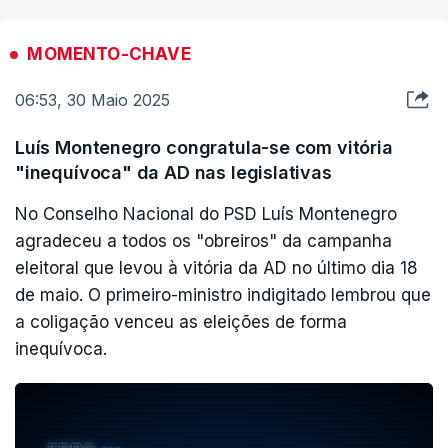
difícil nem polémica de tomar", apontou.
MOMENTO-CHAVE
Carlos César -- que assumiu de forma interina a liderança do
PS após a demissão de Pedro Nuno Santos - referiu que a seu
06:53, 30 Maio 2025
tempo iria comunicar a sua decisão, sobretudo "depois de
hoje ainda falar com o Secretariado Nacional, que se mantém
Luís Montenegro congratula-se com vitória
em funções".
"inequívoca" da AD nas legislativas
Questionado sobre o perfil, Carlos César considerou que isso
No Conselho Nacional do PSD Luís Montenegro
"é muito rebuscado".
agradeceu a todos os "obreiros" da campanha
eleitoral que levou à vitória da AD no último dia 18
"Além disso, o perfil de que me estou a lembrar da pessoa,
de maio. O primeiro-ministro indigitado lembrou que
poderia caber num número vasto de pessoas, portanto,
a coligação venceu as eleições de forma
induziria certamente o meu amigo em engano, e não estou
disposto a fazer isso", respondeu.
inequívoca.