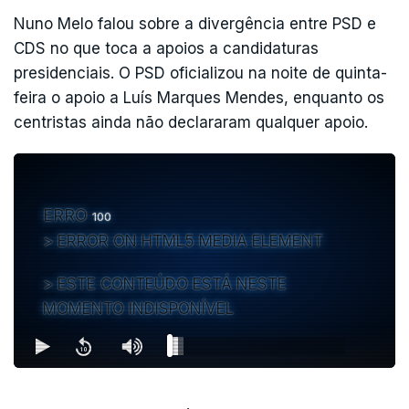
para a presidência da República,
mesmo que
Nuno Melo falou sobre a divergência entre PSD e
"nem sempre" concorde com o PSD.
CDS no que toca a apoios a candidaturas
presidenciais. O PSD oficializou na noite de quinta-
Essa é, de resto, uma característica que encontra
feira o apoio a Luís Marques Mendes, enquanto os
nos anteriores presidentes da República da "área
centristas ainda não declararam qualquer apoio.
política do PSD".
ERRO
100
ERRO
100
ERROR ON HTML5 MEDIA ELEMENT
ERROR ON HTML5 MEDIA ELEMENT
ESTE CONTEÚDO ESTÁ NESTE
ESTE CONTEÚDO ESTÁ NESTE MOMENTO
MOMENTO INDISPONÍVEL
INDISPONÍVEL