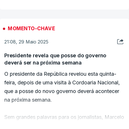
responsabilidade a todos.
"Estamos empenhadíssimos em formar governo. É
MOMENTO-CHAVE
uma tarefa que me cabe a mim e eu dedicar-me-ei
a ela".
21:08, 29 Maio 2025
Presidente revela que posse do governo
Tal como as declarações feitas em Belém, Luís
deverá ser na próxima semana
Montenegro voltou a relembrar que o objetivo
O presidente da República revelou esta quinta-
enquanto governo será aumentar rendimentos,
feira, depois de uma visita à Cordoaria Nacional,
para pessoas e empresas, e reter talento dentro
que a posse do novo governo deverá acontecer
do país.
na próxima semana.
Sem grandes palavras para os jornalistas, Marcelo
Rebelo de Sousa atirou que Luís Montenegro e o