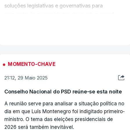
soluções legislativas e governativas para
responder às necessidades dos portugueses”,
proclamou Montenegro, após uma audiência com
VER MAIS
o Chefe de Estado, já depois de publicada uma
nota oficial no site da Presidência a dar conta da
conta da sua indigitação como chefe do próximo
governo.
MOMENTO-CHAVE
Destacando o facto de que a AD tem “mais 31
21:12, 29 Maio 2025
deputados que a segunda força política com
Conselho Nacional do PSD reúne-se esta noite
representação parlamentar e mais 33 deputados
que a terceira”, o primeiro-ministro garantiu que o
A reunião serve para analisar a situação política no
governo vai “dar sequência ao trabalho realizado”
dia em que Luís Montenegro foi indigitado primeiro-
ao longo do último ano, para dar resposta às
ministro. O tema das eleições presidenciais de
2026 será também inevitável.
"principais preocupações” dos cidadãos: