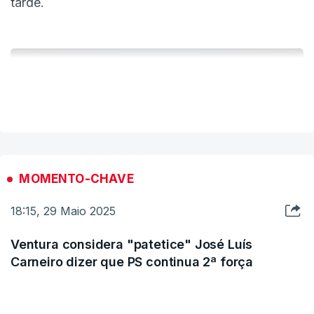
tarde.
ERRO
VER MAIS
100
ERROR ON HTML5 MEDIA ELEMENT
ESTE CONTEÚDO ESTÁ NESTE MOMENTO
INDISPONÍVEL
MOMENTO-CHAVE
18:15, 29 Maio 2025
Ventura considera "patetice" José Luís
Carneiro dizer que PS continua 2ª força