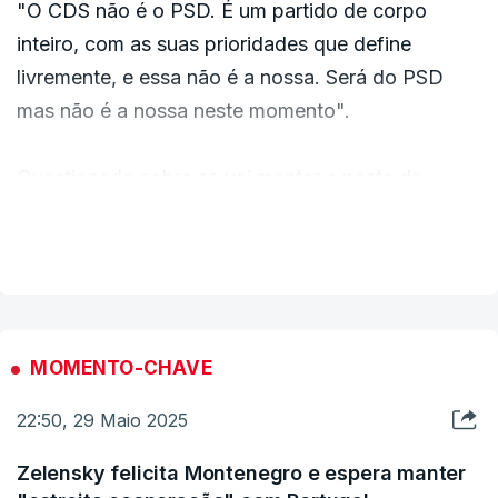
"O CDS não é o PSD. É um partido de corpo
Referindo-se a Aníbal Cavaco Silva, que foi
inteiro, com as suas prioridades que define
chefe de Estado entre 2006 e 2016, e ao atual
livremente, e essa não é a nossa. Será do PSD
presidente da República, Marcelo Rebelo de
mas não é a nossa neste momento".
Sousa, Luís Montenegro ressalvou que ambos
"deram mostras do seu... não vou dizer
Questionado sobre se vai manter a pasta da
afastamento, mas da sua neutralidade e da
Defesa, Nuno Melo avisou que não antecipa
sua imparcialidade no exercício da função".
VER MAIS
cenários e avança que o CDS é hoje um partido
"mais forte" do que era há três anos, preparado
"Nem sempre concordámos com as opiniões que
para quaisquer desafios eleitorais.
foram protagonizadas no exercício da função",
apontou ainda.
MOMENTO-CHAVE
22:50, 29 Maio 2025
"Não vem aí nenhuma surpresa"
Zelensky felicita Montenegro e espera manter