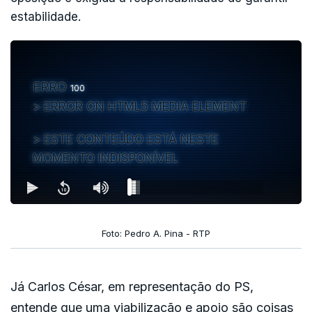
estabilidade.
ERRO
100
ERROR ON HTML5 MEDIA ELEMENT
ESTE CONTEÚDO ESTÁ NESTE
MOMENTO INDISPONÍVEL
Foto: Pedro A. Pina - RTP
Já Carlos César, em representação do PS,
entende que uma viabilização e apoio são coisas