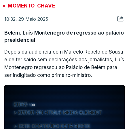
Constitucional", pode ler-se.
MOMENTO-CHAVE
ERRO
100
18:32, 29 Maio 2025
A nota garante que a posse do novo governo irá
ERROR ON HTML5 MEDIA ELEMENT
ocorrer assim que os resultados definitivos das
Belém. Luís Montenegro de regresso ao palácio
ESTE CONTEÚDO ESTÁ NESTE MOMENTO
eleições legislativas sejam publicados.
presidencial
INDISPONÍVEL
Depois da audiência com Marcelo Rebelo de Sousa
"A nomeação e posse do Governo ocorrerão após
e de ter saído sem declarações aos jornalistas, Luís
a publicação dos resultados definitivos das
Montenegro regressou ao Palácio de Belém para
eleições e a reunião constitutiva da nova
ser indigitado como primeiro-ministro.
legislatura da Assembleia da República".
ERRO
100
ERROR ON HTML5 MEDIA ELEMENT
ESTE CONTEÚDO ESTÁ NESTE