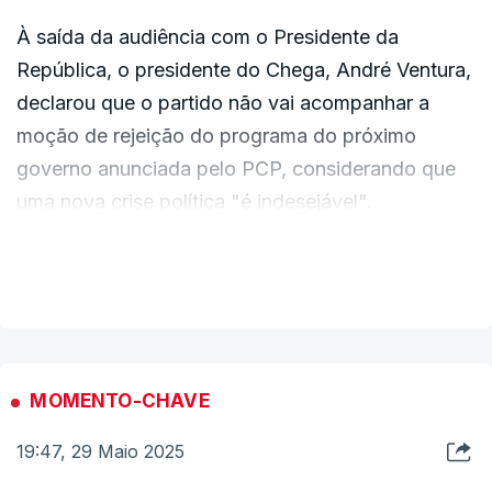
"Não iniciámos nenhuma conversação, fui
À saída da audiência com o Presidente da
indigitado hoje. Fá-lo-emos com total
República, o presidente do Chega, André Ventura,
tranquilidade, no tempo certo, que é agora de
declarou que o partido não vai acompanhar a
formação do governo. Vai ser depois de
moção de rejeição do programa do próximo
apresentação e discussão do programa do
governo anunciada pelo PCP, considerando que
governo".
uma nova crise política "é indesejável".
VER MAIS
"O Chega não vai viabilizar a moção de rejeição
que será discutida na Assembleia da República
em relação ao programa de governo. Não
permitiremos que soluções irresponsáveis e
irrealistas criem uma nova crise política quando os
MOMENTO-CHAVE
portugueses querem estabilidade e querem um
19:47, 29 Maio 2025
governo e um Parlamento operacionais e com