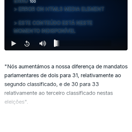
ERRO
100
ERROR ON HTML5 MEDIA ELEMENT
ESTE CONTEÚDO ESTÁ NESTE
MOMENTO INDISPONÍVEL
"Nós aumentámos a nossa diferença de mandatos
parlamentares de dois para 31, relativamente ao
segundo classificado, e de 30 para 33
relativamente ao terceiro classificado nestas
eleições".
Luís Montenegro acredita que existem condições
VER MAIS
para uma legislatura de estabilidade e pede