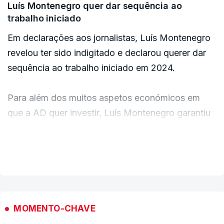
capacidade de funcionar e de continuar a
Luís Montenegro quer dar sequência ao
trabalhar e de apresentar soluções por Portugal",
trabalho iniciado
explicou Ventura.
Em declarações aos jornalistas, Luís Montenegro
revelou ter sido indigitado e declarou querer dar
sequência ao trabalho iniciado em 2024.
ERRO
100
ERROR ON HTML5 MEDIA ELEMENT
Para além dos muitos aspetos económicos em
que a AD quer investir, Luís Montenegro garantiu
ESTE CONTEÚDO ESTÁ NESTE MOMENTO
que uma revisão constitucional não é uma
INDISPONÍVEL
"prioridade" para o governo que vai entrar em
VER MAIS
funções.
MOMENTO-CHAVE
Também depois de recebido pelo Chefe de