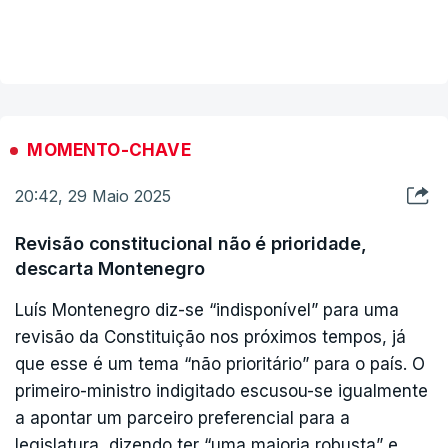
seu executivo deverão entrar em funções "para a
VER MAIS
semana, em princípio".
"Não tenho nada a dizer. Foi indigitado o senhor
primeiro-ministro e agora vai formar Governo".
MOMENTO-CHAVE
20:42, 29 Maio 2025
(c/ Lusa)
Revisão constitucional não é prioridade,
descarta Montenegro
Luís Montenegro diz-se “indisponível” para uma
revisão da Constituição nos próximos tempos, já
que esse é um tema “não prioritário” para o país. O
primeiro-ministro indigitado escusou-se igualmente
a apontar um parceiro preferencial para a
legislatura, dizendo ter “uma maioria robusta” e