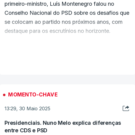
primeiro-ministro, Luís Montenegro falou no
Conselho Nacional do PSD sobre os desafios que
se colocam ao partido nos próximos anos, com
destaque para os escrutínios no horizonte.
Quanto às eleições presidenciais do próximo ano,
VER MAIS
o presidente do PSD afirmou que
"não vale a
pena haver dúvidas quanto à posição" do
partido que lidera, sublinhando que há um
candidato na corrida que é do mesmo espaço
político e até foi antigo presidente do PSD.
MOMENTO-CHAVE
13:29, 30 Maio 2025
Luís Montenegro refere-se a Luís Marques
Mendes como uma pessoa "altamente
Presidenciais. Nuno Melo explica diferenças
qualificada" e com as características adequadas
entre CDS e PSD