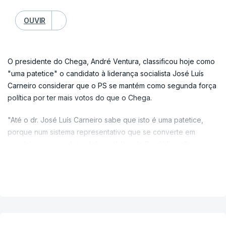
OUVIR
O presidente do Chega, André Ventura, classificou hoje como
"uma patetice" o candidato à liderança socialista José Luís
Carneiro considerar que o PS se mantém como segunda força
política por ter mais votos do que o Chega.
"Até o dr. José Luís Carneiro sabe que isto é uma patetice,
porque num sistema representativo que se converte em
mandatos, os mandatos à Assembleia da República são a
representação da força dos partidos", afirmou, acusando os
VER MAIS
socialistas de quererem "enganar as pessoas".
O líder do Chega falava aos jornalistas à saída de uma
audiência de menos de uma hora com o Presidente da
República, no Palácio de Belém, e voltou a assumir-se como