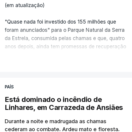
(em atualização)
"Quase nada foi investido dos 155 milhões que
foram anunciados" para o Parque Natural da Serra
da Estrela, consumida pelas chamas e que, quatro
anos depois, ainda tem promessas de recuperação
por cumprir.
VER MAIS
ERRO
100
PAÍS
ERROR ON HTML5 MEDIA ELEMENT
Está dominado o incêndio de
Linhares, em Carrazeda de Ansiães
ESTE CONTEÚDO ESTÁ NESTE
MOMENTO INDISPONÍVEL
Durante a noite e madrugada as chamas
cederam ao combate. Ardeu mato e floresta.