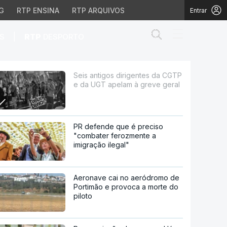
G
RTP ENSINA
RTP ARQUIVOS
Entrar
Abrir campo de
|
S
RTP
DESPORTO
 apelam à greve geral
Seis antigos dirigentes da CGTP
e da UGT apelam à greve geral
PR defende que é preciso
"combater ferozmente a
imigração ilegal"
Aeronave cai no aeródromo de
Portimão e provoca a morte do
piloto