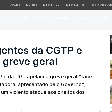
TELEVISÃO
RÁDIO
RTP PLAY
RTP PALCO
RTP ZIG ZA
026
EUROPA
MUNDO
OPINIÃO
VÍDEOS
ÁUDIO
entes da CGTP e da UGT
igentes da CGTP e
 greve geral
TP e da UGT apelam à greve geral "face
 laboral apresentado pelo Governo",
um violento ataque aos direitos dos