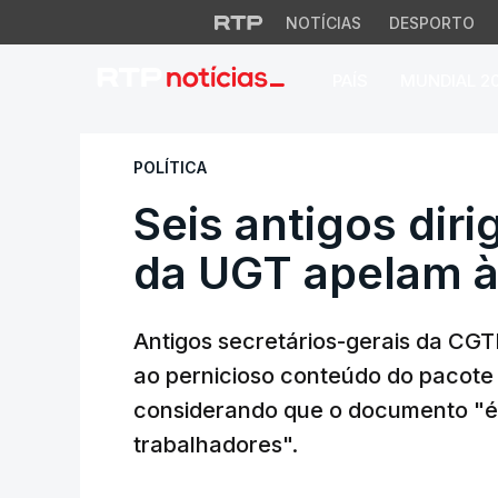
NOTÍCIAS
DESPORTO
PAÍS
MUNDIAL 2
Seis antigos dirig
POLÍTICA
Seis antigos dir
da UGT apelam à
Antigos secretários-gerais da CG
ao pernicioso conteúdo do pacote
considerando que o documento "é 
trabalhadores".