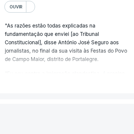
OUVIR
"As razões estão todas explicadas na
fundamentação que enviei [ao Tribunal
Constitucional], disse António José Seguro aos
jornalistas, no final da sua visita às Festas do Povo
de Campo Maior, distrito de Portalegre.
"Eu sou contra a imigração clandestina, é preciso
combater ferozmente a imigração ilegal,
VER MAIS
precisamos de regular a nossa imigração e
precisamos de defender as nossas fronteiras e
nada disto é incompatível com tratarmos com
PAÍS
dignidade as pessoas, designadamente menores e
Fogo de Fornos de Algodres
crianças", acrescentou.
novamente em resolução após dois