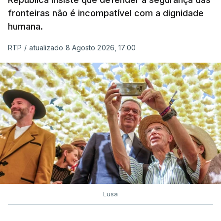
de embarcações de alta velocidade (EAV) que
fronteiras não é incompatível com a dignidade
humana.
utilizam a costa nacional para o tráfico de droga.
RTP
/
atualizado 8 Agosto 2026, 17:00
c/ Lusa
Lusa