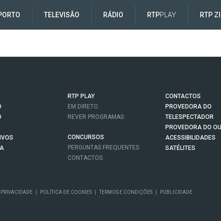
PORTO
TELEVISÃO
RÁDIO
RTP
PLAY
RTP Z
RTP PLAY
CONTACTOS
O
EM DIRETO
PROVEDORA DO
O
REVER PROGRAMAS
TELESPECTADOR
PROVEDORA DO OU
CONCURSOS
IVOS
ACESSIBILIDADES
PERGUNTAS FREQUENTES
NA
SATÉLITES
CONTACTOS
 PRIVACIDADE
|
POLÍTICA DE COOKIES
|
TERMOS E CONDIÇÕES
|
PUBLICIDADE