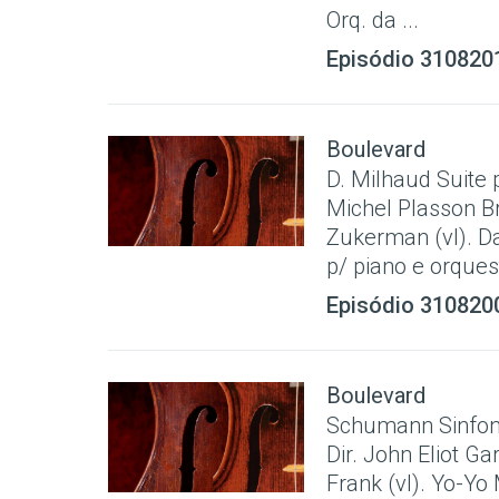
Orq. da ...
Episódio 310820
Boulevard
D. Milhaud Suite p
Michel Plasson Br
Zukerman (vl). D
p/ piano e orques
Episódio 310820
Boulevard
Schumann Sinfoni
Dir. John Eliot Ga
Frank (vl). Yo-Yo