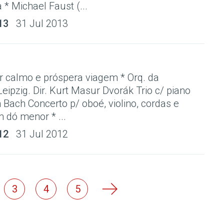
 * Michael Faust (...
13
31 Jul 2013
calmo e próspera viagem * Orq. da
pzig. Dir. Kurt Masur Dvorák Trio c/ piano
n Bach Concerto p/ oboé, violino, cordas e
 dó menor * ...
12
31 Jul 2012
3
4
5