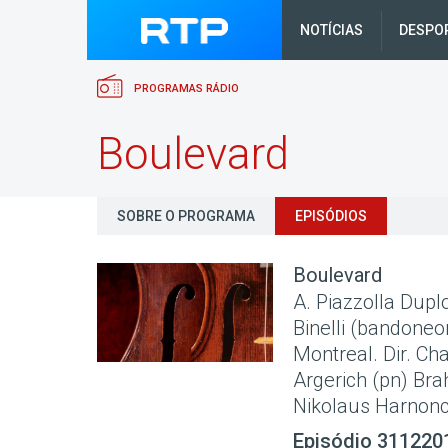
NOTÍCIAS
DESPO
PROGRAMAS RÁDIO
Boulevard
SOBRE O PROGRAMA
EPISÓDIOS
Boulevard
A. Piazzolla Dupl
Binelli (bandoneon
Montreal. Dir. Ch
Argerich (pn) Brah
Nikolaus Harnonco
Episódio 311220