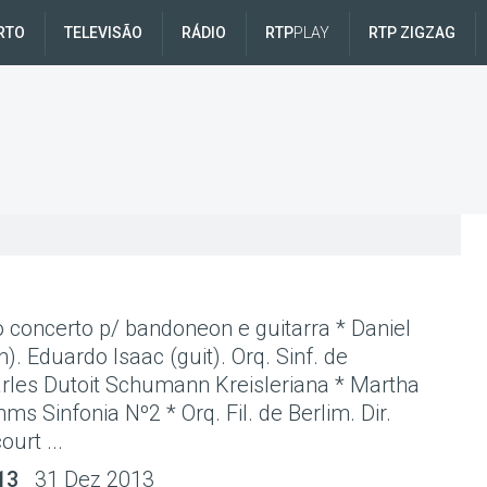
RTO
TELEVISÃO
RÁDIO
RTP
PLAY
RTP ZIGZAG
o concerto p/ bandoneon e guitarra * Daniel
). Eduardo Isaac (guit). Orq. Sinf. de
arles Dutoit Schumann Kreisleriana * Martha
ms Sinfonia Nº2 * Orq. Fil. de Berlim. Dir.
urt ...
13
31 Dez 2013