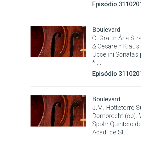
Episódio 311020
Boulevard
C. Graun Ária Str
& Cesare * Klaus 
Uccelini Sonatas 
* ...
Episódio 311020
Boulevard
J.M. Hotteterre S
Dombrecht (ob). W
Spohr Quinteto d
Acad. de St. ...