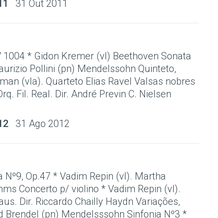
11
31 Out 2011
V 1004 * Gidon Kremer (vl) Beethoven Sonata
urizio Pollini (pn) Mendelssohn Quinteto,
man (vla). Quarteto Elias Ravel Valsas nobres
rq. Fil. Real. Dir. André Previn C. Nielsen
12
31 Ago 2012
 Nº9, Op.47 * Vadim Repin (vl). Martha
hms Concerto p/ violino * Vadim Repin (vl).
s. Dir. Riccardo Chailly Haydn Variações,
ed Brendel (pn) Mendelsssohn Sinfonia Nº3 *