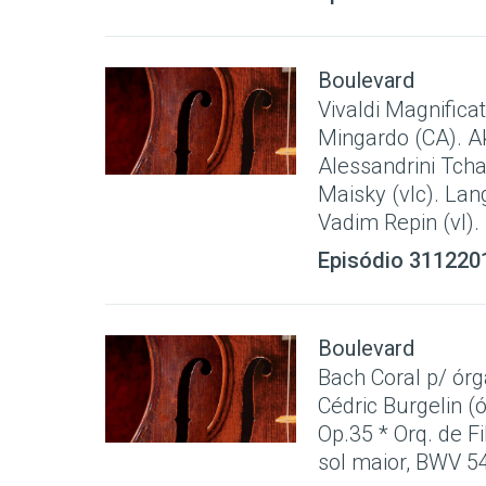
Boulevard
Vivaldi Magnificat
Mingardo (CA). Ak
Alessandrini Tcha
Maisky (vlc). Lan
Vadim Repin (vl). .
Episódio 311220
Boulevard
Bach Coral p/ ór
Cédric Burgelin (
Op.35 * Orq. de F
sol maior, BWV 541