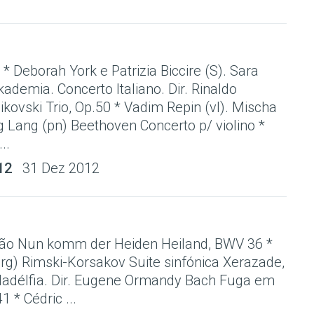
 * Deborah York e Patrizia Biccire (S). Sara
ademia. Concerto Italiano. Dir. Rinaldo
ikovski Trio, Op.50 * Vadim Repin (vl). Mischa
g Lang (pn) Beethoven Concerto p/ violino *
..
12
31 Dez 2012
gão Nun komm der Heiden Heiland, BWV 36 *
órg) Rimski-Korsakov Suite sinfónica Xerazade,
iladélfia. Dir. Eugene Ormandy Bach Fuga em
 * Cédric ...