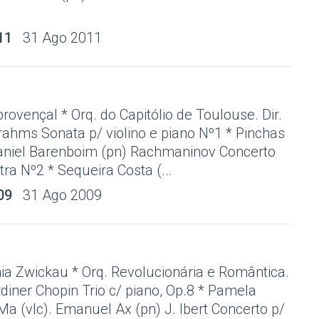
11
31 Ago 2011
rovençal * Orq. do Capitólio de Toulouse. Dir.
ahms Sonata p/ violino e piano Nº1 * Pinchas
aniel Barenboim (pn) Rachmaninov Concerto
tra Nº2 * Sequeira Costa (...
09
31 Ago 2009
a Zwickau * Orq. Revolucionária e Romântica.
rdiner Chopin Trio c/ piano, Op.8 * Pamela
 Ma (vlc). Emanuel Ax (pn) J. Ibert Concerto p/