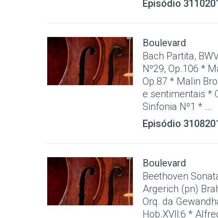
Episódio 311020
Boulevard
Bach Partita, BW
Nº29, Op.106 * Ma
Op.87 * Malin Bro
e sentimentais * O
Sinfonia Nº1 * ...
Episódio 310820
Boulevard
Beethoven Sonata
Argerich (pn) Bra
Orq. da Gewandhau
Hob.XVII:6 * Alfr