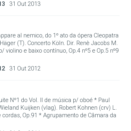
13
31 Out 2013
appare al nemico, do 1º ato da ópera Cleopatra
Häger (T). Concerto Köln. Dir. Renè Jacobs M.
p/ violino e baixo contínuo, Op.4 nº5 e Op.5 nº9
12
31 Out 2012
uite Nº1 do Vol. II de música p/ oboé * Paul
ieland Kuijken (vlag). Robert Kohnen (crv) L.
e cordas, Op.91 * Agrupamento de Câmara da