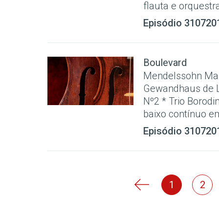
flauta e orquestra
Episódio 310720
Boulevard
Mendelssohn Mar 
Gewandhaus de Lei
Nº2 * Trio Borodi
baixo contínuo em
Episódio 310720
1
2