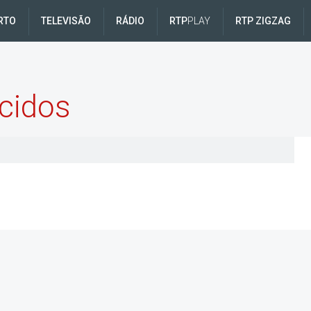
RTO
TELEVISÃO
RÁDIO
RTP
PLAY
RTP ZIGZAG
cidos