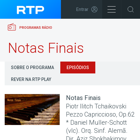
Entrar
PROGRAMAS RÁDIO
Notas Finais
SOBRE O PROGRAMA
EPISÓDIOS
REVER NA RTP PLAY
Notas Finais
Piotr Ilitch Tchaikovski
Pezzo Capriccioso, Op.62
* Daniel Muller-Schott
(vlc). Orq. Sinf. Alemã.
Dir. Aziz Shokhakimov