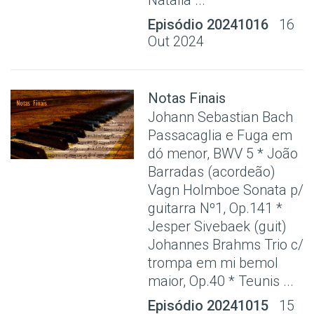
Episódio 20241016
16
Out 2024
Notas Finais
Johann Sebastian Bach
Passacaglia e Fuga em
dó menor, BWV 5 * João
Barradas (acordeão)
Vagn Holmboe Sonata p/
guitarra Nº1, Op.141 *
Jesper Sivebaek (guit)
Johannes Brahms Trio c/
trompa em mi bemol
maior, Op.40 * Teunis ...
Episódio 20241015
15