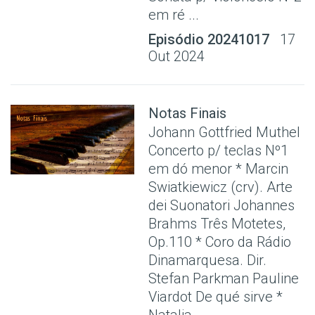
em ré ...
Episódio 20241017
17
Out 2024
Notas Finais
Johann Gottfried Muthel
Concerto p/ teclas Nº1
em dó menor * Marcin
Swiatkiewicz (crv). Arte
dei Suonatori Johannes
Brahms Três Motetes,
Op.110 * Coro da Rádio
Dinamarquesa. Dir.
Stefan Parkman Pauline
Viardot De qué sirve *
Natalia ...