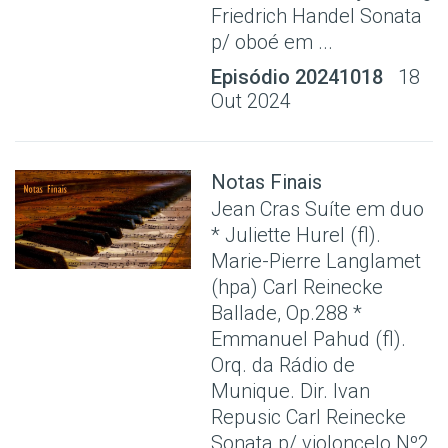
Friedrich Handel Sonata
p/ oboé em ...
Episódio 20241018
18
Out 2024
Notas Finais
Jean Cras Suíte em duo
* Juliette Hurel (fl).
Marie-Pierre Langlamet
(hpa) Carl Reinecke
Ballade, Op.288 *
Emmanuel Pahud (fl).
Orq. da Rádio de
Munique. Dir. Ivan
Repusic Carl Reinecke
Sonata p/ violoncelo Nº2