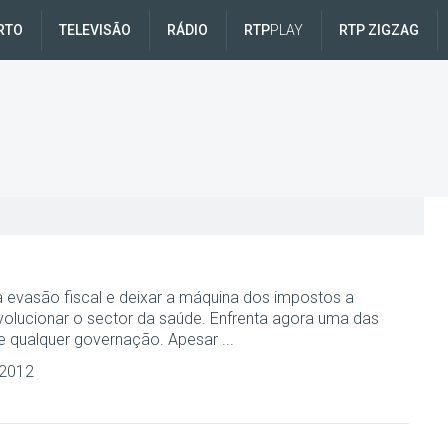
RTO
TELEVISÃO
RÁDIO
RTP
PLAY
RTP ZIGZAG
 evasão fiscal e deixar a máquina dos impostos a
revolucionar o sector da saúde. Enfrenta agora uma das
de qualquer governação. Apesar ...
 2012