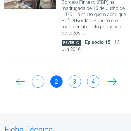
Bordalo Pinheiro (RBP) na
madrugada de 13 de Junho de
1875. Há muito quem ache que
Rafael Bordalo Pinheiro é o
mais genial artista português
de todos ...
Episódio 15
13
REVER
Jun 2016
1
2
3
4
Ficha Técnica