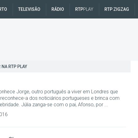
RTO
TELEVISÃO
RÁDIO
RTP
PLAY
RTP ZIGZAG
 NA RTP PLAY
 conhece Jorge, outro português a viver em Londres que
 reconhece-a dos noticiários portugueses e brinca com
bridade. Júlia zanga-se com o pai, Afonso, por ...
2016