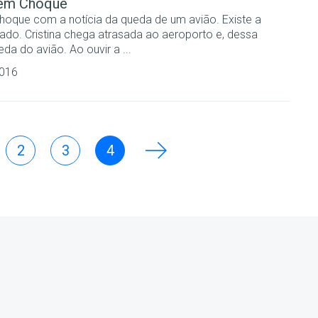
 em Choque
hoque com a notícia da queda de um avião. Existe a
tado. Cristina chega atrasada ao aeroporto e, dessa
da do avião. Ao ouvir a ...
2016
2
3
4