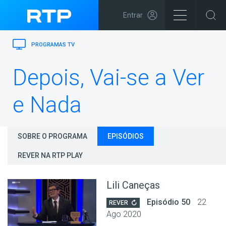
Entrar
PROGRAMAS TV
Depois, Vai-se a Ver
e Nada
SOBRE O PROGRAMA
EPISÓDIOS
REVER NA RTP PLAY
Lili Caneças
Episódio 50
22
REVER
Ago 2020