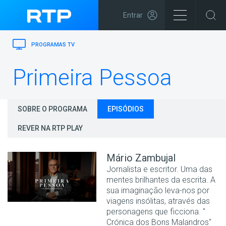
Entrar
PROGRAMAS TV
Primeira Pessoa
SOBRE O PROGRAMA
EPISÓDIOS
REVER NA RTP PLAY
Mário Zambujal
Jornalista e escritor. Uma das
mentes brilhantes da escrita. A
sua imaginação leva-nos por
viagens insólitas, através das
personagens que ficciona. "
Crónica dos Bons Malandros"