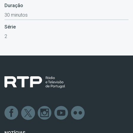
Duração
30 minutos
Série
2