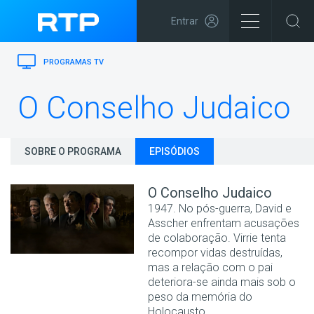
Entrar
PROGRAMAS TV
O Conselho Judaico
SOBRE O PROGRAMA
EPISÓDIOS
O Conselho Judaico
1947. No pós-guerra, David e
Asscher enfrentam acusações
de colaboração. Virrie tenta
recompor vidas destruídas,
mas a relação com o pai
deteriora-se ainda mais sob o
peso da memória do
Holocausto.