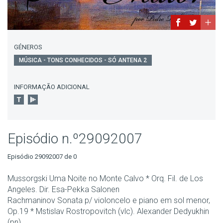
GÉNEROS
MÚSICA - TONS CONHECIDOS - SÓ ANTENA 2
INFORMAÇÃO ADICIONAL
Episódio n.º29092007
Episódio 29092007 de 0
Mussorgski Uma Noite no Monte Calvo * Orq. Fil. de Los
Angeles. Dir. Esa-Pekka Salonen
Rachmaninov Sonata p/ violoncelo e piano em sol menor,
Op.19 * Mstislav Rostropovitch (vlc). Alexander Dedyukhin
(pn)