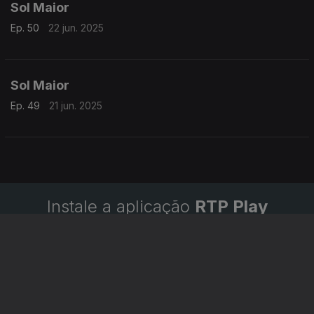
Sol Maior
Ep. 50
22 jun. 2025
Sol Maior
Ep. 49
21 jun. 2025
Instale a aplicação
RTP Play
Disponível para iOS, Android, Apple TV, Android TV e
CarPlay