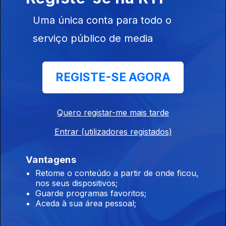
Ep. 72
09 nov. 2025
Uma única conta para todo o
serviço público de media
Sol Maior
Ep. 71
08 nov. 2025
REGISTE-SE AGORA
Sol Maior
Quero registar-me mais tarde
Ep. 70
02 nov. 2025
Entrar (utilizadores registados)
Vantagens
Sol Maior
Retome o conteúdo a partir de onde ficou,
Ep. 69
01 nov. 2025
nos seus dispositivos;
Guarde programas favoritos;
Aceda à sua área pessoal;
Sol Maior