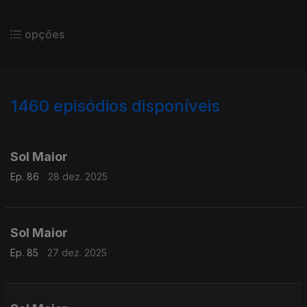
opções
1460
episódios disponíveis
893097
879746
858867
Sol Maior
Ep. 86
28 dez. 2025
Sol Maior
Ep. 85
27 dez. 2025