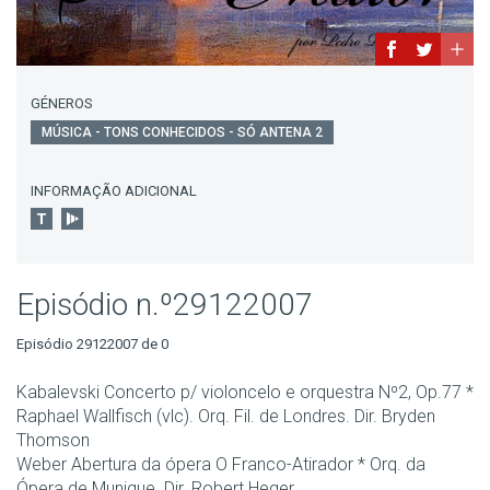
GÉNEROS
MÚSICA - TONS CONHECIDOS - SÓ ANTENA 2
INFORMAÇÃO ADICIONAL
Episódio n.º29122007
Episódio 29122007 de 0
Kabalevski Concerto p/ violoncelo e orquestra Nº2, Op.77 *
Raphael Wallfisch (vlc). Orq. Fil. de Londres. Dir. Bryden
Thomson
Weber Abertura da ópera O Franco-Atirador * Orq. da
Ópera de Munique. Dir. Robert Heger