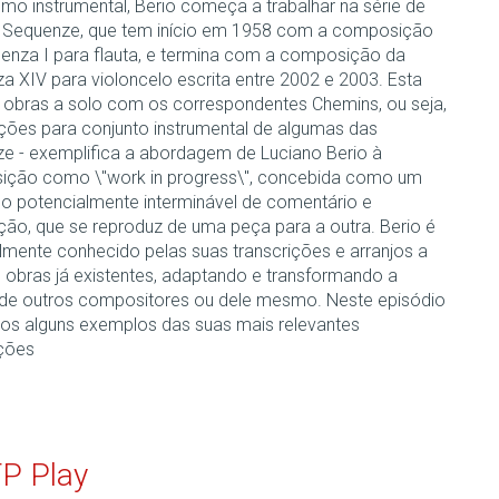
smo instrumental, Berio começa a trabalhar na série de
 Sequenze, que tem início em 1958 com a composição
enza I para flauta, e termina com a composição da
a XIV para violoncelo escrita entre 2002 e 2003. Esta
e obras a solo com os correspondentes Chemins, ou seja,
ções para conjunto instrumental de algumas das
e - exemplifica a abordagem de Luciano Berio à
ção como \"work in progress\", concebida como um
o potencialmente interminável de comentário e
ção, que se reproduz de uma peça para a outra. Berio é
lmente conhecido pelas suas transcrições e arranjos a
de obras já existentes, adaptando e transformando a
de outros compositores ou dele mesmo. Neste episódio
os alguns exemplos das suas mais relevantes
ições
TP Play