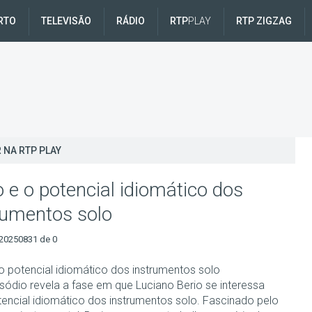
RTO
TELEVISÃO
RÁDIO
RTP
PLAY
RTP ZIGZAG
 NA RTP PLAY
o e o potencial idiomático dos
rumentos solo
20250831 de 0
 o potencial idiomático dos instrumentos solo
isódio revela a fase em que Luciano Berio se interessa
tencial idiomático dos instrumentos solo. Fascinado pelo