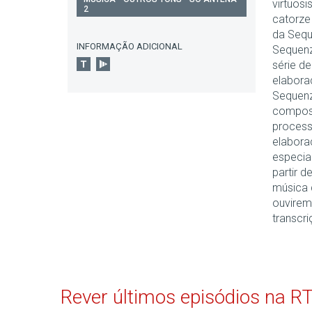
virtuosi
2
catorze
da Sequ
INFORMAÇÃO ADICIONAL
Sequenz
série d
elabora
Sequenz
composi
process
elabora
especia
partir 
música 
ouvirem
transcr
Rever últimos episódios na R