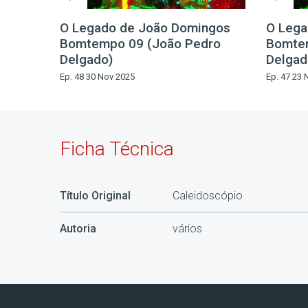
O Legado de João Domingos
O Lega
Bomtempo 09 (João Pedro
Bomte
Delgado)
Delgad
Ep. 48 30 Nov 2025
Ep. 47 23 
Ficha Técnica
Título Original
Caleidoscópio
Autoria
vários