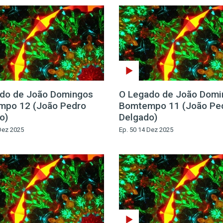
do de João Domingos
O Legado de João Domi
mpo 12 (João Pedro
Bomtempo 11 (João Pe
o)
Delgado)
Dez 2025
Ep. 50 14 Dez 2025