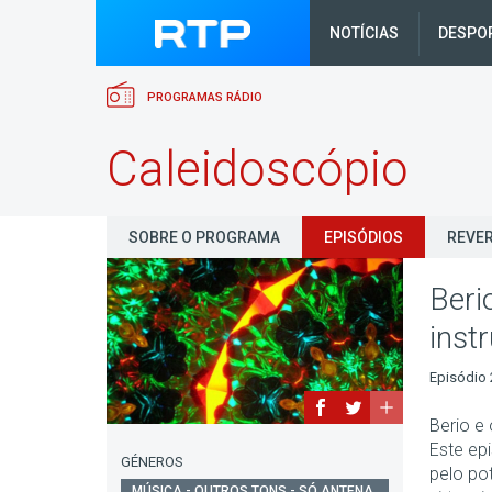
NOTÍCIAS
DESPO
PROGRAMAS RÁDIO
Caleidoscópio
SOBRE O PROGRAMA
EPISÓDIOS
REVER
Beri
inst
Episódio 
Berio e
Este ep
GÉNEROS
pelo po
MÚSICA - OUTROS TONS - SÓ ANTENA