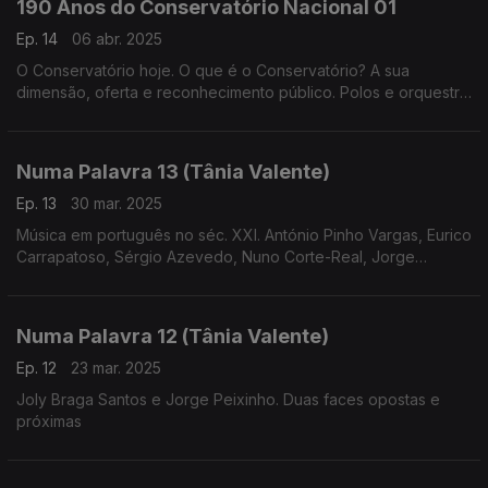
190 Anos do Conservatório Nacional 01
Ep. 14
06 abr. 2025
O Conservatório hoje. O que é o Conservatório? A sua
dimensão, oferta e reconhecimento público. Polos e orquestra
geração (realização de
Cândido Fernandes)
Numa Palavra 13 (Tânia Valente)
Ep. 13
30 mar. 2025
Música em português no séc. XXI. António Pinho Vargas, Eurico
Carrapatoso, Sérgio Azevedo, Nuno Corte-Real, Jorge
Salgueiro, entre outros compositores que escrevem hoje
música em português
Numa Palavra 12 (Tânia Valente)
Ep. 12
23 mar. 2025
Joly Braga Santos e Jorge Peixinho. Duas faces opostas e
próximas