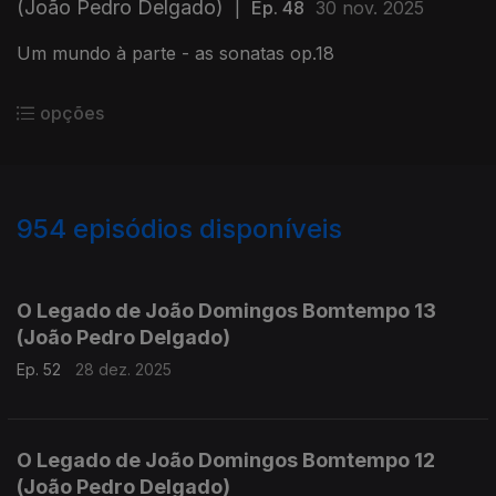
(João Pedro Delgado)
|
Ep. 48
30 nov. 2025
Um mundo à parte - as sonatas op.18
opções
954
episódios disponíveis
881311
864336
845708
826710
807446
793155
771740
O Legado de João Domingos Bomtempo 13
(João Pedro Delgado)
Ep. 52
28 dez. 2025
O Legado de João Domingos Bomtempo 12
(João Pedro Delgado)