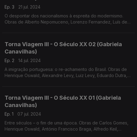
Ep. 3
21 jul. 2024
O despontar dos nacionalismos à espreita do modernismo.
Obras de Alberto Nepomuceno, Lorenzo Fernandez, Luís de
Freitas Branco e António Fragoso
Torna Viagem III - O Século XX 02 (Gabriela
Canavilhas)
Ep. 2
14 jul. 2024
A imigração portuguesa: o re-achamento do Brasil. Obras de
Henrique Oswald, Alexandre Levy, Luiz Levy, Eduardo Dutra,
Baden Powel e Arthur Napoleão
Torna Viagem III - O Século XX 01 (Gabriela
Canavilhas)
Ep. 1
07 jul. 2024
Entre séculos – o fim de uma época. Obras de Carlos Gomes,
Henrique Oswald, António Francisco Braga, Alfredo Keil,
Ernesto Halffter e Vianna da Motta