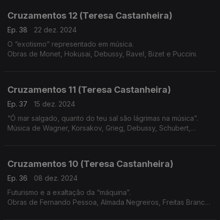
Cruzamentos 12 (Teresa Castanheira)
Ep. 38
22 dez. 2024
O “exotismo” representado em música.
Obras de Monet, Hokusai, Debussy, Ravel, Bizet e Puccini.
Cruzamentos 11 (Teresa Castanheira)
Ep. 37
15 dez. 2024
“Ó mar salgado, quanto do teu sal são lágrimas na música”.
Música de Wagner, Korsakov, Grieg, Debussy, Schubert,
Beethoven, Vivaldi e Martim Codax
Cruzamentos 10 (Teresa Castanheira)
Ep. 36
08 dez. 2024
Futurismo e a exaltação da “máquina”.
Obras de Fernando Pessoa, Almada Negreiros, Freitas Branco,
Russolo, Pratella, Messiaen, Varèse, Satie, Honegger, Villa-