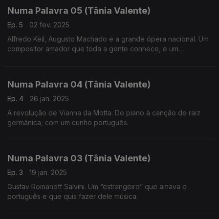
Numa Palavra 05 (Tânia Valente)
Ep. 5
02 fev. 2025
Alfredo Keil, Augusto Machado e a grande ópera nacional. Um
compositor amador que toda a gente conhece, e um
compositor altamente formado que carece de mais
reconhecimento, no campo da criação de ópera em língua
portuguesa.
Numa Palavra 04 (Tânia Valente)
Ep. 4
26 jan. 2025
A revolução de Vianna da Motta. Do piano à canção de raiz
germânica, com um cunho português.
Numa Palavra 03 (Tânia Valente)
Ep. 3
19 jan. 2025
Gustav Romanoff Salvini. Um “estrangeiro” que amava o
português e que quis fazer dele música.