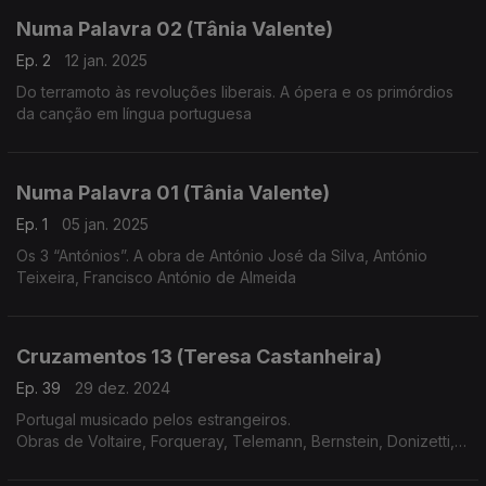
Numa Palavra 02 (Tânia Valente)
Ep. 2
12 jan. 2025
Do terramoto às revoluções liberais. A ópera e os primórdios
da canção em língua portuguesa
Numa Palavra 01 (Tânia Valente)
Ep. 1
05 jan. 2025
Os 3 “Antónios”. A obra de António José da Silva, António
Teixeira, Francisco António de Almeida
Cruzamentos 13 (Teresa Castanheira)
Ep. 39
29 dez. 2024
Portugal musicado pelos estrangeiros.
Obras de Voltaire, Forqueray, Telemann, Bernstein, Donizetti,
Meyerbeer, Liszt, Corelli, C.P.E.Bach e Rachmaninov.