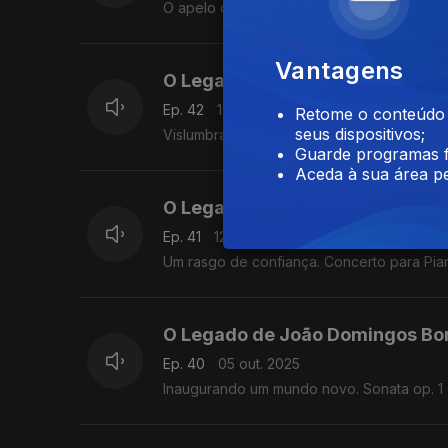
O apelo da música doméstica - Variações: o
Vantagens
O Legado de João Domingos Bo
Ep. 42
19 out. 2025
Retome o conteúdo a
seus dispositivos;
Vislumbrando o século XIX - Sonatas op. 5 
Guarde programas f
Aceda à sua área pe
O Legado de João Domingos Bo
Ep. 41
12 out. 2025
Um rasgo de confiança. Concerto para Pian
O Legado de João Domingos Bo
Ep. 40
05 out. 2025
Inaugurando um mundo novo. Sonata op. 1