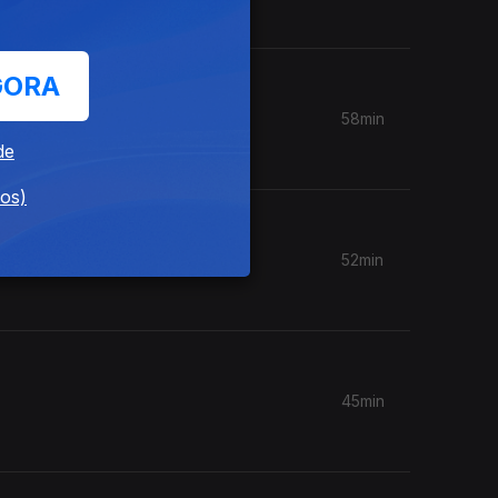
GORA
58min
de
dos)
52min
45min