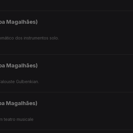
.
ipa Magalhães)
omático dos instrumentos solo.
ipa Magalhães)
alouste Gulbenkian.
ipa Magalhães)
m teatro musicale