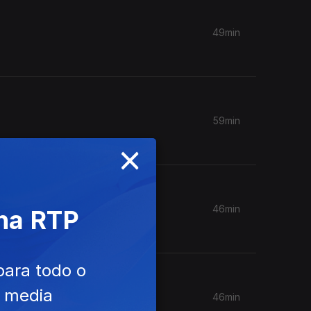
49min
59min
×
46min
 na RTP
para todo o
e media
46min