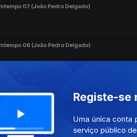
mtempo 07 (João Pedro Delgado)
mtempo 06 (João Pedro Delgado)
mara.
mtempo 05 (João Pedro Delgado)
Registe-se
 e Orquestra nº 3
Uma única conta 
mtempo 04 (João Pedro Delgado)
serviço público d