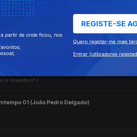
p. 4, op. 6, op. 8
REGISTE-SE A
mtempo 03 (João Pedro Delgado)
 partir de onde ficou, nos
Quero registar-me mais tar
e op. 9.
avoritos;
ssoal;
Entrar (utilizadores regista
mtempo 02 (João Pedro Delgado)
o e Orquestra nº 1
mtempo 01 (João Pedro Delgado)