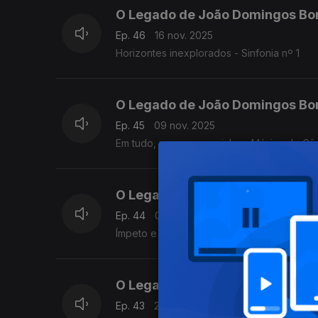
O Legado de João Domingos Bo
Ep. 46
16 nov. 2025
Horizontes inexplorados - Sinfonia nº 1
O Legado de João Domingos Bo
Ep. 45
09 nov. 2025
Em tudo, um novo caminho - Música de Câ
O Legado de João Domingos Bo
Ep. 44
02 nov. 2025
Ímpeto e tempestade: Concerto para Piano
O Legado de João Domingos Bo
Ep. 43
26 out. 2025